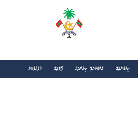
ނިންމުންތައް
ޢާންމުކުރެވޭ ލިޔުންތައް
ފޯމްތައް
ގުޅުއްވުމަށް