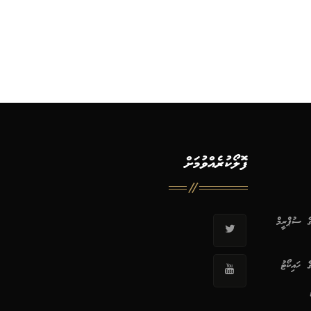
ފޮލޯކުރެއްވުމަށް
ޭގެ ސުޕްރީމް
ގެ ހައިކޯޓު