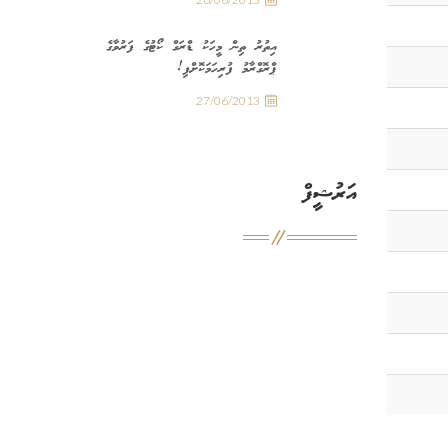
އިތުރު ތިން މީހަކު ޑްރަގް ކޯޓުގެ ފަރުވާގެ
ޕްރޮގްރާމު ފުރިހަމަކޮށްފި!
27/06/2013
އަރުޝީފް