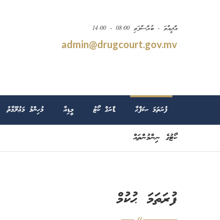
އާދީއްތަ - ބުރާސްފަތި 08:00 - 14:00
admin@drugcourt.gov.mv
ފުރަތަމަ ޞަފްޙާ
ޑްރަގް ކޯޓު
މީޑިއާ
މުހިންމު މަޢުލޫމާތު
ކޯޓުގެ ނިންމުންތައް
ފުރަތަމަ ޙުކުމް