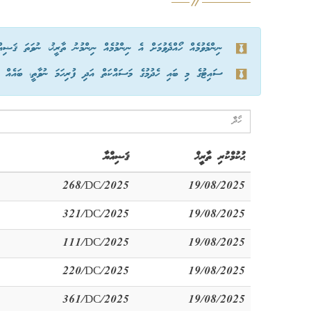
ނިންމެވުމެއް ހޯއްދެވުމަށް އެ ނިންމުމެއް ނިންމުނު ތާރީޚު، ނުވަތަ ޤަޟިއ
ސައިޓުގެ މި ބައި ހެދުމުގެ މަސައްކަތް އަދި ފުރިހަމަ ނުވާތީ، ބައެއް ނިނ
ޙުކުމްކުރި ތާރީޚް
ޤަޟިއްޔާ
268/DC/2025
19/08/2025
321/DC/2025
19/08/2025
111/DC/2025
19/08/2025
220/DC/2025
19/08/2025
361/DC/2025
19/08/2025