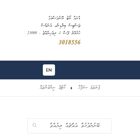
ޑްރަގް ކޯޓު، އޮނުގަސްމަގު
ޖަސްޓިސް ބިލްޑިންގ އެނެކްސް
ހުޅުމާލެ ފޭސް 1، ދިވެހިރާއްޖެ ، 23000
3018556
EN
ފުރަތަމަ ސަފްހާ
ކޯޓުގެ ނިންމުންތައް