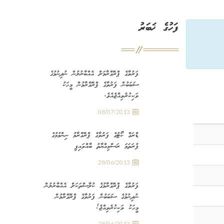
ފަހުގެ ޚަބަރު
ފަރުވާގެ ޕްރޮގްރާމަށް އެއްބާރުލުން ނުދިނުމުގެ
ސަބަބުން ފަރުވާގެ ޕްރޮގްރާމުން މީހަކު
ވަކިކުރެވިއްޖެއެވެ.
08/07/2013
ޑްރަގް ކޯޓުގެ ފަރުވާގެ ޕްރޮގްރާމު ނިންމުމުގެ
ފުރަތަމަ ރަސްމިއްޔާތު ބާއްވައިފި
28/06/2013
ފަރުވާގެ ޕްރޮގްރާމުގެ ކުލާސްތަކަށް އެއްބާރުލުން
ނުދިނުމުގެ ސަބަބުން ފަރުވާގެ ޕްރޮގްރާމުން
މީހަކު ވަކިކުރެވިއްޖެ!
28/06/2013