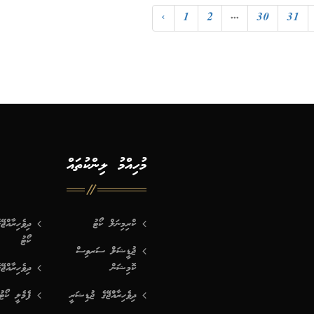
‹
1
2
...
30
31
މުހިއްމު ލިންކުތައް
ކްރިމިނަލް ކޯޓު
ދިވެހިރާއްޖ
ކޯޓު
ޖުޑީޝަލް ސަރވިސް
ކޮމިޝަން
ދިވެހިރާއްޖޭ
ދިވެހިރާއްޖޭގެ ޖުޑިޝަރީ
ފެމެލީ ކޯޓު