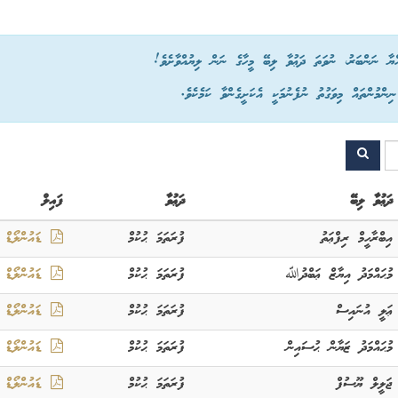
ްޔާ ނަންބަރު، ނުވަތަ ދަޢުވާ ލިބޭ މީހާގެ ނަން ލިޔުއްވާށެވެ!
ްމުންތައް މިވަގުތު ނުފެނުމަކީ އެކަށީގެންވާ ކަމެކެވެ.
ދަޢުވާ ލިބޭ
ދަޢުވާ
ފައިލް
އިބްރާހީމް ރިފްޢަތު
ފުރަތަމަ ޙުކުމް
ޑައުންލޯޑް
މުޙައްމަދު އިޔާޒް ޢަބްދުﷲ
ފުރަތަމަ ޙުކުމް
ޑައުންލޯޑް
ޢަލީ އުނައިސް
ފުރަތަމަ ޙުކުމް
ޑައުންލޯޑް
މުޙައްމަދު ޒަޔާން ޙުސައިން
ފުރަތަމަ ޙުކުމް
ޑައުންލޯޑް
ޖަލީލް ޔޫސުފް
ފުރަތަމަ ޙުކުމް
ޑައުންލޯޑް