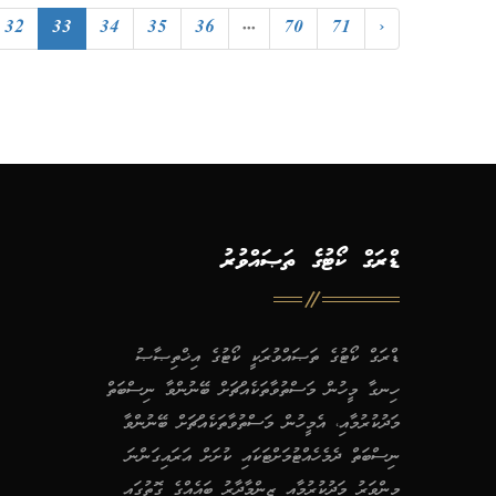
32
33
34
35
36
...
70
71
›
ޑްރަގް ކޯޓުގެ ތަޞައްވުރު
ޑްރަގް ކޯޓުގެ ތަޞައްވުރަކީ ކޯޓުގެ އިޚްތިޞާޞު
ހިނގާ މީހުން މަސްތުވާތަކެއްޗަށް ބޭނުންވާ ނިސްބަތް
މަދުކުރުމާއި، އެމީހުން މަސްތުވާތަކެއްޗަށް ބޭނުންވާ
ނިސްބަތް ދެމެހެއްޓުމަށްޓަކައި ކުށަށް އަރައިގަންނަ
މިންވަރު މަދުކުރުމާއި ޒިންމާދާރު ބައެއްގެ ގޮތުގައި