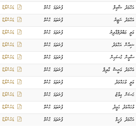
އަޙްމަދު ޝާމިލް
ފުރަތަމަ ޙުކުމް
ޑައުންލޯޑް
އަޙްމަދު ނަޒީރު
ފުރަތަމަ ޙުކުމް
ޑައުންލޯޑް
ޢަލީ ޢަބްދުލްޤާދިރު
ފުރަތަމަ ޙުކުމް
ޑައުންލޯޑް
ޝިއާން އަޙްމަދު
ފުރަތަމަ ޙުކުމް
ޑައުންލޯޑް
ސާމީން ޙުސައިން
ފުރަތަމަ ޙުކުމް
ޑައުންލޯޑް
އަހްމަދު ޢަރީޝް ޢާދިލް
ފުރަތަމަ ޙުކުމް
ޑައުންލޯޑް
ޢަލީ މުޙައްމަދު
ފުރަތަމަ ޙުކުމް
ޑައުންލޯޑް
ޙަސަން ޢިމާޒު
ފުރަތަމަ ޙުކުމް
ޑައުންލޯޑް
މުޙައްމަދު ޙަމީދު
ފުރަތަމަ ޙުކުމް
ޑައުންލޯޑް
އަޙްމަދު ފަހީމް
ފުރަތަމަ ޙުކުމް
ޑައުންލޯޑް