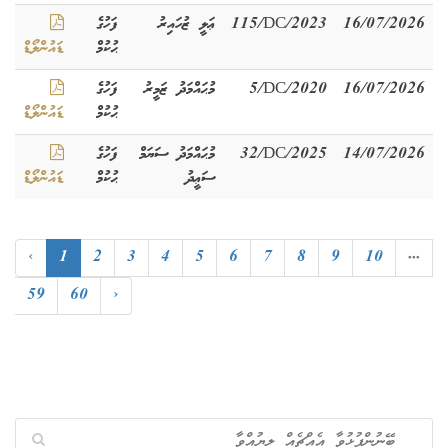
16/07/2026
115/DC/2023
ޢަލީ ޒުހައިރު
ފަހުގެ
ޙުކުމް
ޑައުންލޯޑް
16/07/2026
5/DC/2020
މުޙައްމަދު ޒަމީރު
ފަހުގެ
ޙުކުމް
ޑައުންލޯޑް
14/07/2026
32/DC/2025
މުޙައްމަދު ސަޔަމް
ފަހުގެ
ސަޢީދު
ޙުކުމް
ޑައުންލޯޑް
‹
1
2
3
4
5
6
7
8
9
10
...
59
60
›