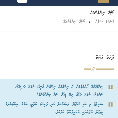
ކޯޓުގެ ނިންމުންތައް
ފުރަތަމަ ސަފްހާ
ކޯޓުގެ ނިންމުންތައް
ފަހުގެ ޙުކުމް
ނިންމެވުމެއް ހޯއްދެވުމަށް އެ ނިންމުމެއް ނިންމުނު ތާރީޚު، ނުވަތަ ޤަޟިއްޔާ
ނަންބަރު، ނުވަތަ ދަޢުވާ ލިބޭ މީހާގެ ނަން ލިޔުއްވާށެވެ!
ސައިޓުގެ މި ބައި ހެދުމުގެ މަސައްކަތް އަދި ފުރިހަމަ ނުވާތީ، ބައެއް ނިންމުންތައް
މިވަގުތު ނުފެނުމަކީ އެކަށީގެންވާ ކަމެކެވެ.