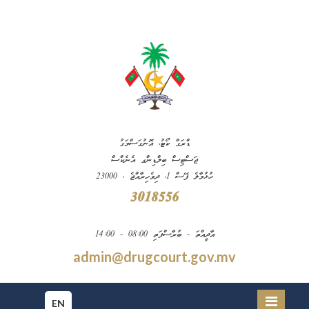
ޑްރަގް ކޯޓު، އޮނުގަސްމަގު
ޖަސްޓިސް ބިލްޑިންގ އެނެކްސް
ހުޅުމާލެ ފޭސް 1، ދިވެހިރާއްޖެ ، 23000
3018556
އާދީއްތަ - ބުރާސްފަތި 08:00 - 14:00
admin@drugcourt.gov.mv
EN