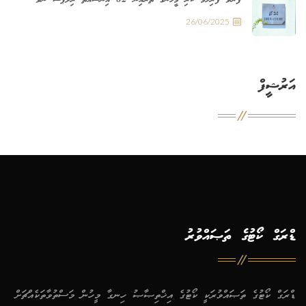
26/06/2025
އަރުޝީފް
ޑްރަގް ކޯޓުގެ ތަޞައްވުރު
ޑްރަގް ކޯޓުގެ ތަޞައްވުރަކީ ކޯޓުގެ އިޚްތިޞާޞު ހިނގާ މީހުން މަސްތުވާތަކެއްޗަށް