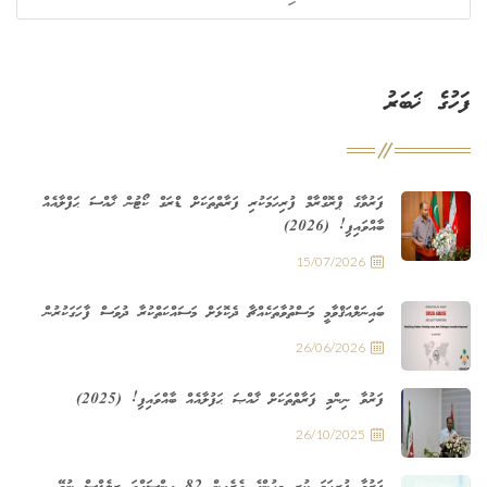
ފަހުގެ ޚަބަރު
ފަރުވާގެ ޕްރޮގްރާމް ފުރިހަމަކުރި ފަރާތްތަކަށް ޑްރަގް ކޯޓުން ޚާއްސަ ޙަފްލާއެއް
ބާއްވައިފި! (2026)
15/07/2026
ބައިނަލްއަޤްވާމީ މަސްތުވާތަކެއްޗާ ދެކޮޅަށް މަސައްކަތްކުރާ ދުވަސް ފާހަގަކުރުން
26/06/2026
ފަރުވާ ނިންމި ފަރާތްތަކަށް ޚާއްޞަ ޙަފުލާއެއް ބާއްވައިފި! (2025)
26/10/2025
ފަރުވާ ފުރިހަމަ ކުރި މީހުންގެ ތެރެއިން 82 އިންސައްތަ ރިލެޕްސް ނުވޭ