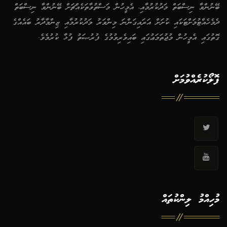
ބޭނުންވާ ނިސްބަތް މަދުކުރުމާއި، އެމީހުން މަސްތުވާތަކެއްޗަށް ބޭނުންވާ ނިސްބަތް
ދެމެހެއްޓުމަށްޓަކައި ކުށަށް އަރައިގަންނަ މިންވަރު މަދުކުރުމާއި ޒިންމާދާރު ބައެއްގެ
ގޮތުގައި އެމީހުން މުޖުތަމަޢުގައި ބައިވެރިވުމުގެ ފުރުޞަތު ފުޅާ ކުރުމެވެ.
ފޮލޯކުރެއްވުމަށް
މުހިއްމު ލިންކުތައް