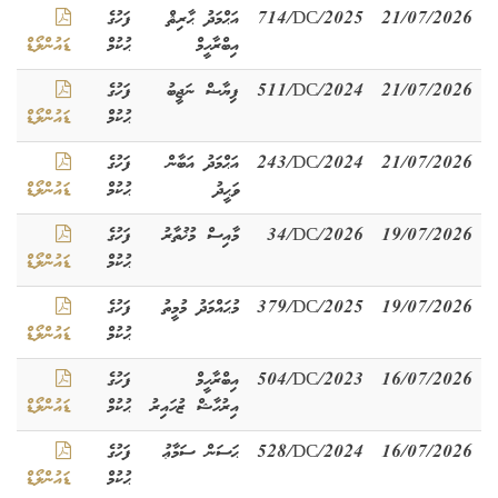
21/07/2026
714/DC/2025
އަޙްމަދު ޙާރިޘް
ފަހުގެ
އިބްރާހީމް
ޙުކުމް
ޑައުންލޯޑް
21/07/2026
511/DC/2024
ފިޔާޟް ނަޖީބު
ފަހުގެ
ޙުކުމް
ޑައުންލޯޑް
21/07/2026
243/DC/2024
އަޙްމަދު އަބާން
ފަހުގެ
ވަޙީދު
ޙުކުމް
ޑައުންލޯޑް
19/07/2026
34/DC/2026
މާއިސް މުޚުތާރު
ފަހުގެ
ޙުކުމް
ޑައުންލޯޑް
19/07/2026
379/DC/2025
މުޙައްމަދު މުމީތު
ފަހުގެ
ޙުކުމް
ޑައުންލޯޑް
16/07/2026
504/DC/2023
އިބްރާހީމް
ފަހުގެ
އިރުހާޝް ޒުހައިރު
ޙުކުމް
ޑައުންލޯޑް
16/07/2026
528/DC/2024
ޙަސަން ސަމާޢު
ފަހުގެ
ޙުކުމް
ޑައުންލޯޑް