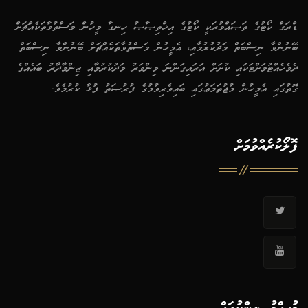
ޑްރަގް ކޯޓުގެ ތަޞައްވުރަކީ ކޯޓުގެ އިޚްތިޞާޞު ހިނގާ މީހުން މަސްތުވާތަކެއްޗަށް
ބޭނުންވާ ނިސްބަތް މަދުކުރުމާއި، އެމީހުން މަސްތުވާތަކެއްޗަށް ބޭނުންވާ ނިސްބަތް
ދެމެހެއްޓުމަށްޓަކައި ކުށަށް އަރައިގަންނަ މިންވަރު މަދުކުރުމާއި ޒިންމާދާރު ބައެއްގެ
ގޮތުގައި އެމީހުން މުޖުތަމަޢުގައި ބައިވެރިވުމުގެ ފުރުޞަތު ފުޅާ ކުރުމެވެ.
ފޮލޯކުރެއްވުމަށް