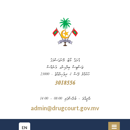
ޑްރަގް ކޯޓު، އޮނުގަސްމަގު
ޖަސްޓިސް ބިލްޑިންގ އެނެކްސް
ހުޅުމާލެ ފޭސް 1، ދިވެހިރާއްޖެ ، 23000
3018556
އާދީއްތަ - ބުރާސްފަތި 08:00 - 14:00
admin@drugcourt.gov.mv
EN