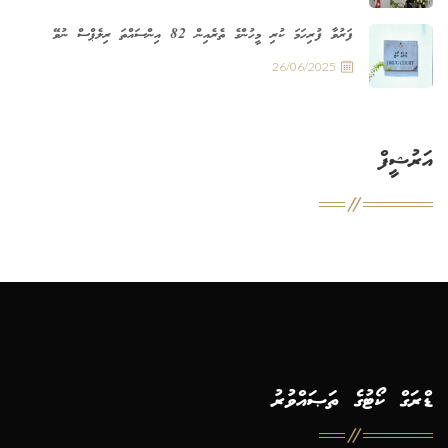
ފަރުވާ ފުރިހަމަ ކުރި މީހުންގެ ތެރެއިން 82 އިންސައްތަ ރިލެޕްސް ނުވޭ
26/06/2025
އަރުޝީފް
ޑްރަގް ކޯޓުގެ ތަޞައްވުރު