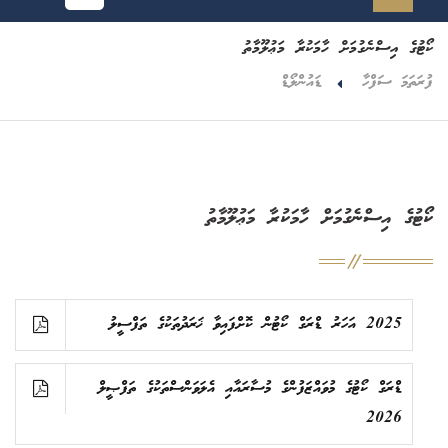
ކޯޓުގެ އިސްނެގުމަށް ހާމަކުރާ މަޢުލޫމާތު
ފުރަތަމަ ސަފްހާ
ޑައުންލޯޑް
ކޯޓުގެ އިސްނެގުމަށް ހާމަކުރާ މަޢުލޫމާތު
2025 އަހަރު ޑްރަގް ކޯޓުން ކޮށްފައިވާ ޚަރަދުތަކުގެ ތަފްސީލު
ޑްރަގް ކޯޓުގެ މުވައްޒަފުންގެ މުސާރައާއި އެލަވަންސްތަކުގެ ތަފްޞީލް
2026