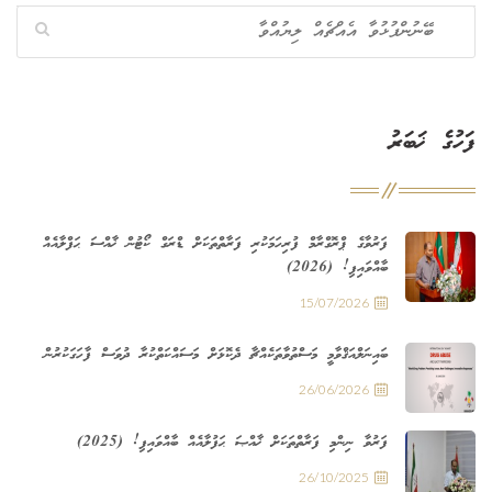
ފަހުގެ ޚަބަރު
ފަރުވާގެ ޕްރޮގްރާމް ފުރިހަމަކުރި ފަރާތްތަކަށް ޑްރަގް ކޯޓުން ޚާއްސަ ޙަފްލާއެއް
ބާއްވައިފި! (2026)
15/07/2026
ބައިނަލްއަޤްވާމީ މަސްތުވާތަކެއްޗާ ދެކޮޅަށް މަސައްކަތްކުރާ ދުވަސް ފާހަގަކުރުން
26/06/2026
ފަރުވާ ނިންމި ފަރާތްތަކަށް ޚާއްޞަ ޙަފުލާއެއް ބާއްވައިފި! (2025)
26/10/2025