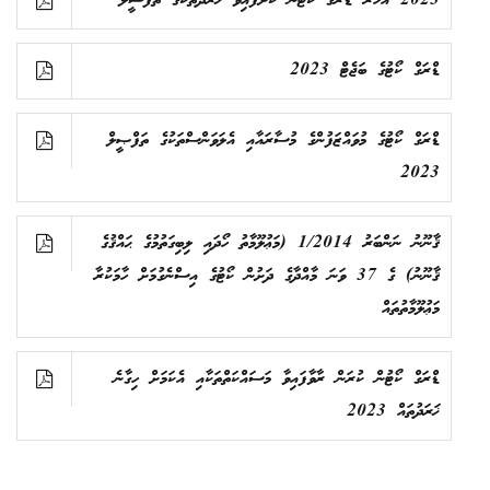
2023 އަހަރު ޑްރަގް ކޯޓުން ކޮށްފައިވާ ޚަރަދުތަކުގެ ތަފްސީލު
ޑްރަގް ކޯޓުގެ ބަޖެޓް 2023
ޑްރަގް ކޯޓުގެ މުވައްޒަފުންގެ މުސާރައާއި އެލަވަންސްތަކުގެ ތަފްޞީލް
2023
ޤާނޫނު ނަންބަރު 1/2014 (މަޢުލޫމާތު ހޯދައި ލިބިގަތުމުގެ ޙައްޤުގެ
ޤާނޫނު) ގެ 37 ވަނަ މާއްދާގެ ދަށުން ކޯޓުގެ އިސްނެގުމަށް ހާމަކުރާ
މަޢުލޫމާތުތައް
ޑްރަގް ކޯޓުން ކުރަން ރާވާފައިވާ މަސައްކަތްތަކާއި އެކަމަށް ހިގާނެ
ޚަރަދުތައް 2023