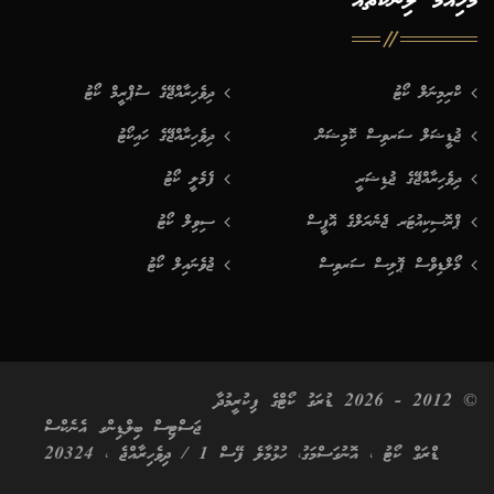
މުހިއްމު ލިންކުތައް
ކްރިމިނަލް ކޯޓު
ދިވެހިރާއްޖޭގެ ސުޕްރީމް ކޯޓު
ޖުޑީޝަލް ސަރވިސް ކޮމިޝަން
ދިވެހިރާއްޖޭގެ ހައިކޯޓު
ދިވެހިރާއްޖޭގެ ޖުޑިޝަރީ
ފެމެލީ ކޯޓު
ޕްރޮސިކިއުޓަރ ޖެނެރަލްގެ އޮފީސް
ސިވިލް ކޯޓު
މޯލްޑިވްސް ޕޮލިސް ސަރވިސް
ޖުވެނައިލް ކޯޓު
© 2012 - 2026 ޑުރަގު ކޯޓްގެ ފިކުރީމުދާ
ޖަސްޓިސް ބިލްޑިންގ އެނެކްސް
ޑްރަގް ކޯޓު ، އޮނުގަސްމަގު، ހުޅުމާލެ ފޭސް 1 / ދިވެހިރާއްޖެ ، 20324