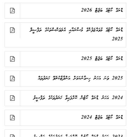
ޑްރަގް ކޯޓުގެ ބަޖެޓް 2026
ޑްރަގް ކޯޓުގެ މުވައްޒަފުންގެ މުސާރައާއި އެލަވަންސްތަކުގެ ތަފްޞީލް
2025
ޑްރަގް ކޯޓުގެ ބަޖެޓް 2025
2025 ވަނަ އަހަރު ހިނގާނެކަމަށް އަންދާޒާކުރެވޭ ޚަރަދުތައް
2024 އަހަރު ޑްރަގް ކޯޓުން ކޮށްފައިވާ ޚަރަދުތަކުގެ ތަފްސީލު
ޑްރަގް ކޯޓުގެ ބަޖެޓް 2024