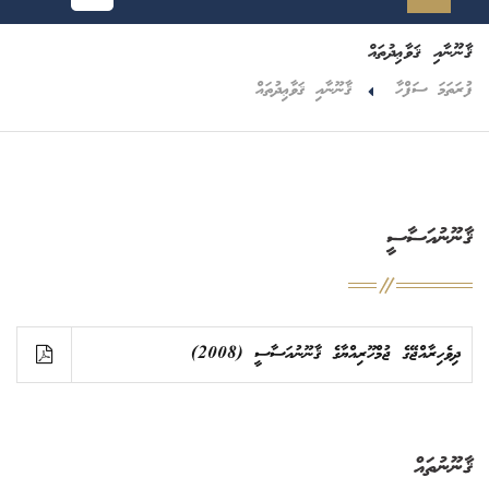
ޤާނޫނާއި ޤަވާޢިދުތައް
ފުރަތަމަ ސަފްހާ
ޤާނޫނާއި ޤަވާޢިދުތައް
ޤާނޫނުއަސާސީ
ދިވެހިރާއްޖޭގެ ޖުމްހޫރިއްޔާގެ ޤާނޫނުއަސާސީ (2008)
ޤާނޫނުތައް