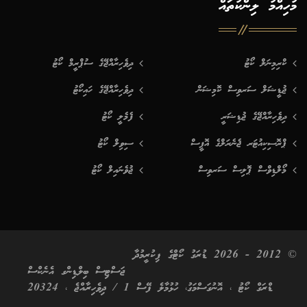
މުހިއްމު ލިންކުތައް
ކްރިމިނަލް ކޯޓު
ދިވެހިރާއްޖޭގެ ސުޕްރީމް ކޯޓު
ޖުޑީޝަލް ސަރވިސް ކޮމިޝަން
ދިވެހިރާއްޖޭގެ ހައިކޯޓު
ދިވެހިރާއްޖޭގެ ޖުޑިޝަރީ
ފެމެލީ ކޯޓު
ޕްރޮސިކިއުޓަރ ޖެނެރަލްގެ އޮފީސް
ސިވިލް ކޯޓު
މޯލްޑިވްސް ޕޮލިސް ސަރވިސް
ޖުވެނައިލް ކޯޓު
© 2012 - 2026 ޑުރަގު ކޯޓްގެ ފިކުރީމުދާ
ޖަސްޓިސް ބިލްޑިންގ އެނެކްސް
ޑްރަގް ކޯޓު ، އޮނުގަސްމަގު، ހުޅުމާލެ ފޭސް 1 / ދިވެހިރާއްޖެ ، 20324