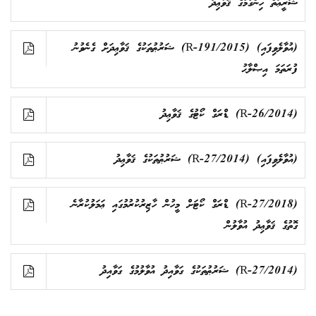
ޝަރީޢަތް ހިންގުމުގެ ޤަވާޢިދު
(އުވާލެވިފައި) (2015/R-191) ޝަރުޠުތަކުގެ ޤަވާޢިދަށް ގެނެވުނު
ފުރަތަމަ އިޞްލާޙު
(2014/R-26) ޑްރަގް ކޯޓުގެ ޤަވާޢިދު
(އުވާލެވިފައި) (2014/R-27) ޝަރުޠުތަކުގެ ޤަވާޢިދު
(2018/R-27) ޑްރަގް ކޯޓަށް މީހުން ހާޒިރުކުރުމުގައި ޢަމަލުކުރާނެ
ގޮތުގެ ޤަވާޢިދު އުވާލުން
(2014/R-27) ޝަރުޠުތަކުގެ ގަވާއިދު އުވާލުމުގެ ގަވާއިދު