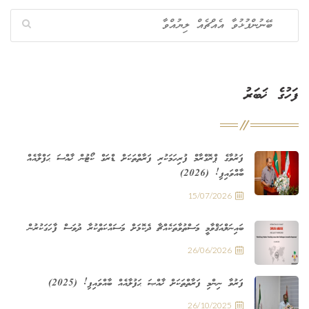
ފަހުގެ ޚަބަރު
ފަރުވާގެ ޕްރޮގްރާމް ފުރިހަމަކުރި ފަރާތްތަކަށް ޑްރަގް ކޯޓުން ޚާއްސަ ޙަފްލާއެއް
ބާއްވައިފި! (2026)
15/07/2026
ބައިނަލްއަޤްވާމީ މަސްތުވާތަކެއްޗާ ދެކޮޅަށް މަސައްކަތްކުރާ ދުވަސް ފާހަގަކުރުން
26/06/2026
ފަރުވާ ނިންމި ފަރާތްތަކަށް ޚާއްޞަ ޙަފުލާއެއް ބާއްވައިފި! (2025)
26/10/2025