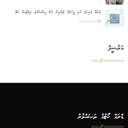
ފަރުވާ ފުރިހަމަ ކުރި މީހުންގެ ތެރެއިން 82 އިންސައްތަ ރިލެޕްސް ނުވޭ
26/06/2025
އަރުޝީފް
ޑްރަގް ކޯޓުގެ ތަޞައްވުރު