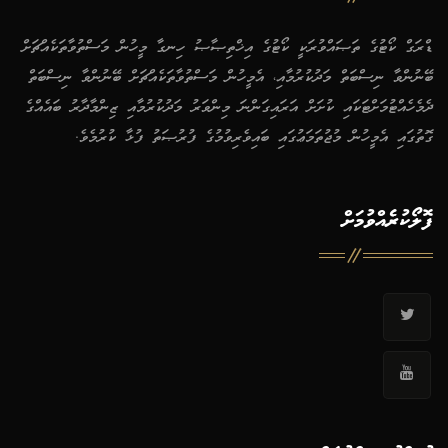
ޑްރަގް ކޯޓުގެ ތަޞައްވުރަކީ ކޯޓުގެ އިޚްތިޞާޞު ހިނގާ މީހުން މަސްތުވާތަކެއްޗަށް
ބޭނުންވާ ނިސްބަތް މަދުކުރުމާއި، އެމީހުން މަސްތުވާތަކެއްޗަށް ބޭނުންވާ ނިސްބަތް
ދެމެހެއްޓުމަށްޓަކައި ކުށަށް އަރައިގަންނަ މިންވަރު މަދުކުރުމާއި ޒިންމާދާރު ބައެއްގެ
ގޮތުގައި އެމީހުން މުޖުތަމަޢުގައި ބައިވެރިވުމުގެ ފުރުޞަތު ފުޅާ ކުރުމެވެ.
ފޮލޯކުރެއްވުމަށް