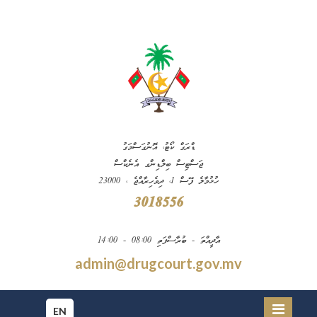
ޑްރަގް ކޯޓު، އޮނުގަސްމަގު
ޖަސްޓިސް ބިލްޑިންގ އެނެކްސް
ހުޅުމާލެ ފޭސް 1، ދިވެހިރާއްޖެ ، 23000
3018556
އާދީއްތަ - ބުރާސްފަތި 08:00 - 14:00
admin@drugcourt.gov.mv
EN