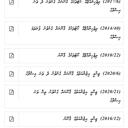
(2017/6) ދިވެހިރާއްޖޭގެ ކޯޓުތަކުގެ ޤާނޫނަށް ގެނެވުނު ދެ ވަނަ
އިޞްލާޙު
(2014/40) ދިވެހިރާއްޖޭގެ ކޯޓުތަކުގެ ޤާނޫނަށް ގެނެވުނު ފުރަތަމަ
އިޞްލާޙު
(2010/22) ދިވެހިރާއްޖޭގެ ކޯޓުތަކުގެ ޤާނޫނު
(2020/6) ޖިނާއީ އިޖުރާއަތުގެ ޤާނޫނަށް ގެނެވުނު ދެ ވަނަ އިޞްލާޙު
(2020/21) ޖިނާއީ އިޖުރާއަތުގެ ޤާނޫނަށް ގެނެވުނު ތިން ވަނަ
އިޞްލާޙު
(2016/12) ޖިނާއީ އިޖުރާއަތުގެ ޤާނޫނު