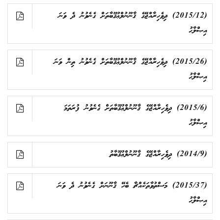
(2015/12) ދިވެހިރާއްޖޭގެ ޤާނޫނުލްޢުޤޫބާތަށް ގެނެވުނު ދެ ވަނަ
އިޞްލާޙު
(2015/26) ދިވެހިރާއްޖޭގެ ޤާނޫނުލްޢުޤޫބާތަށް ގެނެވުނު ތިން ވަނަ
އިޞްލާޙު
(2015/6) ދިވެހިރާއްޖޭގެ ޤާނޫނުލްޢުޤޫބާތަށް ގެނެވުނު ފުރަތަމަ
އިޞްލާޙު
(2014/9) ދިވެހިރާއްޖޭގެ ޤާނޫނުލްޢުޤޫބާތު
(2015/37) މަސްތުވާތަކެއްޗާ ބެހޭ ޤާނޫނަށް ގެނެވުނު ދެ ވަނަ
އިޞްލާޙު