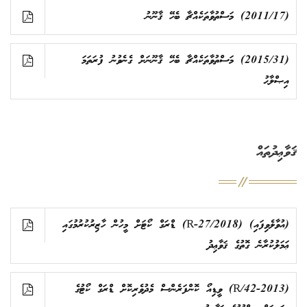
(2011/17) މަސްތުވާތަކެއްޗާ ބެހޭ ޤާނޫނު
(2015/31) މަސްތުވާތަކެއްޗާ ބެހޭ ޤާނޫނަށް ގެނެވުނު ފުރަތަމަ
އިޞްލާޙު
ޤަވާޢިދުތައް
(އުވާލެވިފައި) (2018/R-27) ޑްރަގް ކޯޓަށް މީހުން ހާޒިރުކުރުމުގައި
ޢަމަލުކުރާނެ ގޮތުގެ ޤަވާޢިދު
(42-2013/R) ވީޑިއޯ ކޮންފަރެންސް މެދުވެރިކޮށް ޑްރަގް ކޯޓުގެ