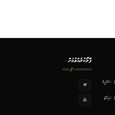
ފޮލޯކުރެއްވުމަށް
ޭގެ ސުޕްރީމް
ގެ ހައިކޯޓު