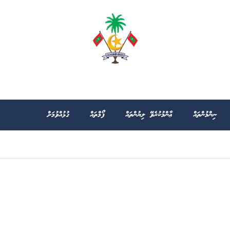
ނިންމުންތައް
ޢާންމުކުރެވޭ ލިޔުންތައް
ފޯމްތައް
ގުޅުއްވުމަށް