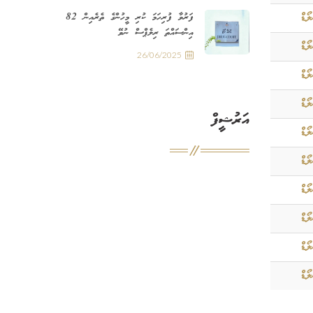
ޯޑް
ފަރުވާ ފުރިހަމަ ކުރި މީހުންގެ ތެރެއިން 82
އިންސައްތަ ރިލެޕްސް ނުވޭ
ޯޑް
26/06/2025
ޯޑް
ޯޑް
އަރުޝީފް
ޯޑް
ޯޑް
ޯޑް
ޯޑް
ޯޑް
ޯޑް