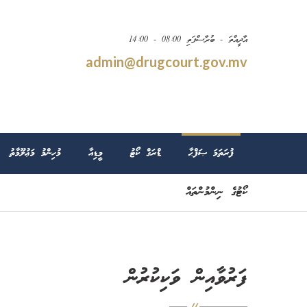
އާދީއްތަ - ބުރާސްފަތި 08:00 - 14:00
admin@drugcourt.gov.mv
ފުރަތަމަ ޞަފްޙާ
ޑްރަގް ކޯޓު
މީޑިއާ
މުހިންމު މަޢުލޫމާތު
ކޯޓުގެ ނިންމުންތައް
ފަރުވާއިން ވަކިކުރުން