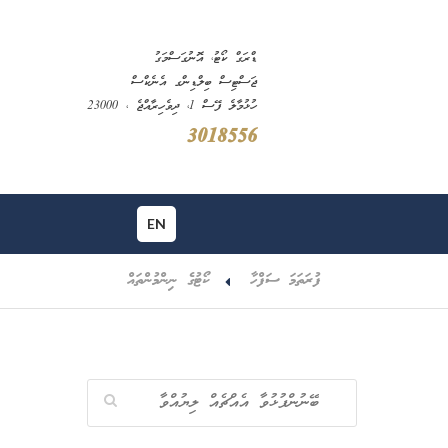
ޑްރަގް ކޯޓު، އޮނުގަސްމަގު
ޖަސްޓިސް ބިލްޑިންގ އެނެކްސް
ހުޅުމާލެ ފޭސް 1، ދިވެހިރާއްޖެ ، 23000
3018556
EN
ފުރަތަމަ ސަފްހާ
ކޯޓުގެ ނިންމުންތައް