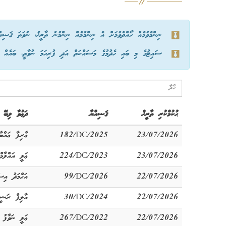
ނިންމެވުމެއް ހޯއްދެވުމަށް އެ ނިންމުމެއް ނިންމުނު ތާރީޚު، ނުވަތަ ޤަޟިއ
ސައިޓުގެ މި ބައި ހެދުމުގެ މަސައްކަތް އަދި ފުރިހަމަ ނުވާތީ، ބައެއް ނިނ
ޙުކުމްކުރި ތާރީޚް
ޤަޟިއްޔާ
ދަޢުވާ ލިބޭ
23/07/2026
182/DC/2025
ޢާރިފާ ޢައްބ
23/07/2026
224/DC/2023
ޢަލީ އައްލާމް
22/07/2026
99/DC/2026
އަޙްމަދު އިސް
22/07/2026
30/DC/2024
އާލިފް ރަޝީ
22/07/2026
267/DC/2022
ޢަލީ ނަވާފު