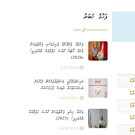
ފަހުގެ ޚަބަރު
ފަރުވާގެ ޕްރޮގްރާމް ފުރިހަމަކުރި ފަރާތްތަކަށް
ޑްރަގް ކޯޓުން ޚާއްސަ ޙަފްލާއެއް ބާއްވައިފި!
(2026)
15/07/2026
ޯޑް
ބައިނަލްއަޤްވާމީ މަސްތުވާތަކެއްޗާ ދެކޮޅަށް
މަސައްކަތްކުރާ ދުވަސް ފާހަގަކުރުން
ޯޑް
26/06/2026
ޯޑް
ފަރުވާ ނިންމި ފަރާތްތަކަށް ޚާއްޞަ ޙަފުލާއެއް
ޯޑް
ބާއްވައިފި! (2025)
26/10/2025
ޯޑް