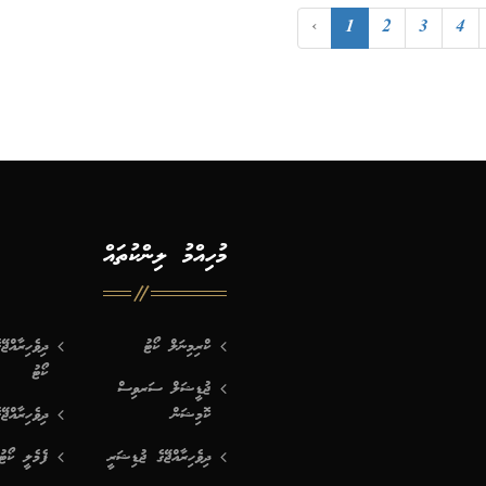
‹
1
2
3
4
މުހިއްމު ލިންކުތައް
ކްރިމިނަލް ކޯޓު
ދިވެހިރާއްޖ
ކޯޓު
ޖުޑީޝަލް ސަރވިސް
ކޮމިޝަން
ދިވެހިރާއްޖޭ
ދިވެހިރާއްޖޭގެ ޖުޑިޝަރީ
ފެމެލީ ކޯޓު