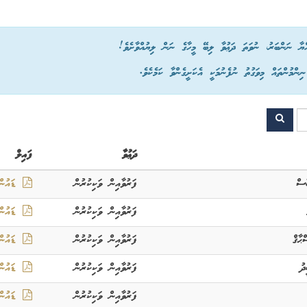
ްޔާ ނަންބަރު، ނުވަތަ ދަޢުވާ ލިބޭ މީހާގެ ނަން ލިޔުއްވާށެވެ!
ްމުންތައް މިވަގުތު ނުފެނުމަކީ އެކަށީގެންވާ ކަމެކެވެ.
ދަޢުވާ
ފައިލް
ާސް
ފަރުވާއިން ވަކިކުރުން
ޑައުންލ
ފަރުވާއިން ވަކިކުރުން
ޑައުންލ
ޙާޤް
ފަރުވާއިން ވަކިކުރުން
ޑައުންލ
ދު
ފަރުވާއިން ވަކިކުރުން
ޑައުންލ
ފަރުވާއިން ވަކިކުރުން
ޑައުންލ