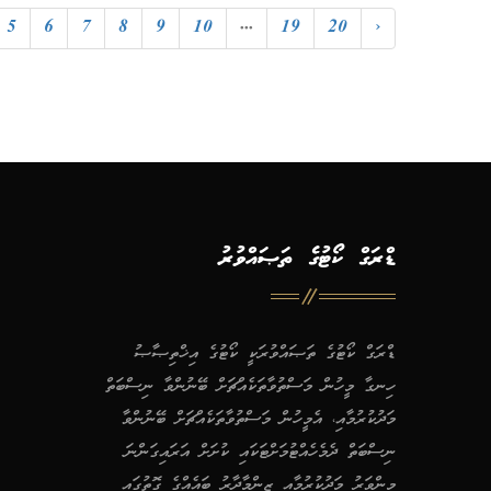
5
6
7
8
9
10
...
19
20
›
ޑްރަގް ކޯޓުގެ ތަޞައްވުރު
ޑްރަގް ކޯޓުގެ ތަޞައްވުރަކީ ކޯޓުގެ އިޚްތިޞާޞު
ހިނގާ މީހުން މަސްތުވާތަކެއްޗަށް ބޭނުންވާ ނިސްބަތް
މަދުކުރުމާއި، އެމީހުން މަސްތުވާތަކެއްޗަށް ބޭނުންވާ
ނިސްބަތް ދެމެހެއްޓުމަށްޓަކައި ކުށަށް އަރައިގަންނަ
މިންވަރު މަދުކުރުމާއި ޒިންމާދާރު ބައެއްގެ ގޮތުގައި