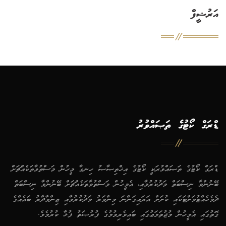
އަރުޝީފް
ޑްރަގް ކޯޓުގެ ތަޞައްވުރު
ޑްރަގް ކޯޓުގެ ތަޞައްވުރަކީ ކޯޓުގެ އިޚްތިޞާޞު ހިނގާ މީހުން މަސްތުވާތަކެއްޗަށް
ބޭނުންވާ ނިސްބަތް މަދުކުރުމާއި، އެމީހުން މަސްތުވާތަކެއްޗަށް ބޭނުންވާ ނިސްބަތް
ދެމެހެއްޓުމަށްޓަކައި ކުށަށް އަރައިގަންނަ މިންވަރު މަދުކުރުމާއި ޒިންމާދާރު ބައެއްގެ
ގޮތުގައި އެމީހުން މުޖުތަމަޢުގައި ބައިވެރިވުމުގެ ފުރުޞަތު ފުޅާ ކުރުމެވެ.