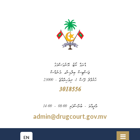
ޑްރަގް ކޯޓު، އޮނުގަސްމަގު
ޖަސްޓިސް ބިލްޑިންގ އެނެކްސް
ހުޅުމާލެ ފޭސް 1، ދިވެހިރާއްޖެ ، 23000
3018556
އާދީއްތަ - ބުރާސްފަތި 08:00 - 14:00
admin@drugcourt.gov.mv
EN