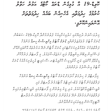
ކޮވިޑް-19 އާ ގުޅިގެން ޑްރަގް ކޯޓުގެ އަމުރު ހަވާލު
ކުރުމުގެ ހިދުމަތާއި އެހެނިހެން ބައެއް ހިދުމަތްތަށް
އޮންލައިންކޮށްފި.
މިދުވަސްވަރު ދުނިޔޭގައި ހަލުވިކަމާއިއެކު ފެތުރެމުންދާ ކޮވިޑް-19ގެ
ސަބަބުން
ޑްރަގް ކޯޓުގެ
މުވައްޒަފުންނާއި
ޑްރަގް ކޯޓުގެ އިޚްތިޞާޞް ހިނގާ
އެންމެހާ
ފަރާތްތަކުގެ
ރައްކާތެރިކަމަށްޓަކައި ޑްރަގް ކޯޓުން ނެރޭ އަމުރުތައް އޮންލައިންކޮށް
ފަސޭހައިން ލިބޭނެ އިންތިޒާމް ވަނީ ހަމަޖައްސާފައެވެ. މި ޕޯރޓަލް ފަރުމާކޮށް
ޑިވްލޮޕް ކޮށްފައި ވަނީ މޯލްޑިވިސް ކޮމްޕިއުޓަރ ސޮސައިޓީ އެހީތެރިކަމާއެކު ޑްރަގް
ކޯޓުގެ އިރުޝާދުގެ ދަށުންނެވެ.
މިޕޯރޓްލް ގެ ހިދުމަތް ހޯދުމަށް ޑްރަގް ކޯޓުގެ
އިޚްތިޞާޞް ހިނގާ
އެންމެހާ
ފަރާތްތަކުން ކޯޓުގެ ވެބްސައިޓްގެ ކޯޓުއަމުރު ޕޯރޓަލް ގައި
ރެޖިސްޓްރީވާންޖެހެއެވެ. އަދި މީގެ އިތުރުން މި ޕޯރޓަލްގައި ރެޖިސްޓްރިވެފައިވާ
ފަރާތްތަކަށް އަމުރެއް ނެރޭ ވަގުތުން އެ ފަރާތަކަށް އެސްއެމްއެސް އެލާރޓް
ނޮޓިފިކޭޝަން ލިބިވަޑައިގަންނާވާނެވެ.
ކޯޓުގެ އެހެން ޚިދުމަތް ދިނުމުގެ ގޮތުން، ކޮންމެހެން ކޯޓަށް ހުށަހަޅަންޖެހޭ