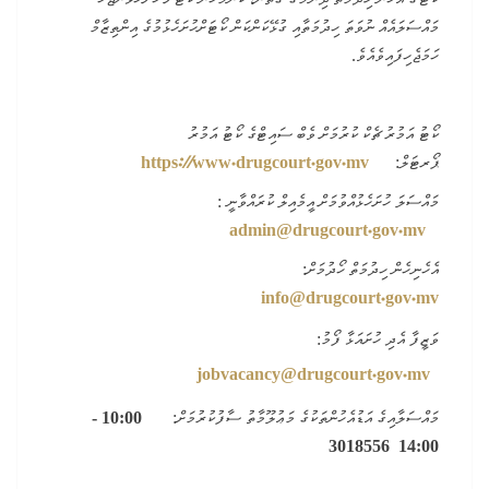
މައްސަލައެއް ނުވަތަ ހިދުމަތާއި ގުޅޭކަންކަން ކޯޓަށްހުށަހެޅުމުގެ އިންތިޒާމް
ހަމަޖެހިފައިވެއެވެ.
ކޯޓު އަމުރު ޗެކް ކުރުމަށް ވެބް ސައިޓްގެ ކޯޓު އަމުރު
https://www.drugcourt.gov.mv
ޕޯރޓަލް:
މައްސަލަ ހުށަހެޅުއްވުމަށް
އީމެއިލް ކުރައްވާނީ :
admin@drugcourt.gov.mv
އެހެނިހެން ހިދުމަތް ހޯދުމަށް:
info@drugcourt.gov.mv
ވަޒީފާ އެދި ހުށައަޅާ ފޯމު:
jobvacancy@drugcourt.gov.mv
މައްސަލ
ާއިގެ އަޑުއެހުންތަކުގެ މަޢުލޫމާތު ސާފުކުރުމަށް
:
10:00
-
14:00 3018556