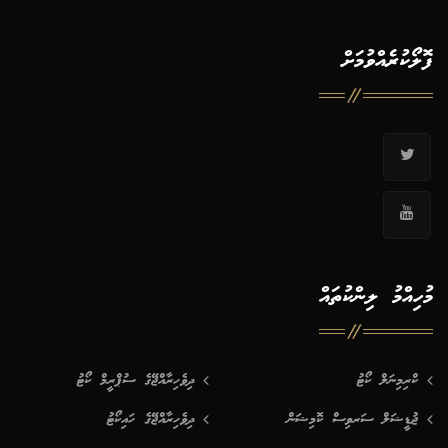
ފޮލޯކުރެއްވުމަށް
މުހިއްމު ލިންކުތައް
ކްރިމިނަލް ކޯޓު
ދިވެހިރާއްޖޭގެ ސުޕްރީމް ކޯޓު
ޖުޑީޝަލް ސަރވިސް ކޮމިޝަން
ދިވެހިރާއްޖޭގެ ހައިކޯޓު