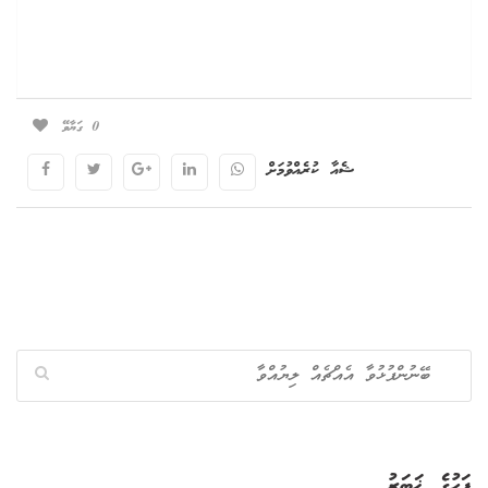
0
ގަޔާވޭ
ޝެއާ ކުރެއްވުމަށް
ފަހުގެ ޚަބަރު