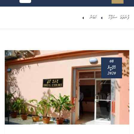
ފުރަތަމަ ސަފްހާ
ޚަބަރު
08
އޭޕްރީލް
2020