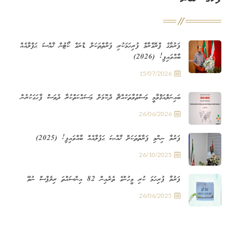
ފަރުވާގެ ޕްރޮގްރާމް ފުރިހަމަކުރި ފަރާތްތަކަށް ޑްރަގް ކޯޓުން ޚާއްސަ ޙަފްލާއެއް
ބާއްވައިފި! (2026)
15/07/2026
ބައިނަލްއަޤްވާމީ މަސްތުވާތަކެއްޗާ ދެކޮޅަށް މަސައްކަތްކުރާ ދުވަސް ފާހަގަކުރުން
26/06/2026
ފަރުވާ ނިންމި ފަރާތްތަކަށް ޚާއްޞަ ޙަފުލާއެއް ބާއްވައިފި! (2025)
26/10/2025
ފަރުވާ ފުރިހަމަ ކުރި މީހުންގެ ތެރެއިން 82 އިންސައްތަ ރިލެޕްސް ނުވޭ
26/06/2025