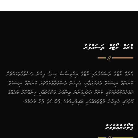
ޑްރަގް ކޯޓުގެ ތަޞައްވުރު
ޑްރަގް ކޯޓުގެ ތަޞައްވުރަކީ ކޯޓުގެ އިޚްތިޞާޞު ހިނގާ މީހުން މަސްތުވާތަކެއްޗަށް
ބޭނުންވާ ނިސްބަތް މަދުކުރުމާއި، އެމީހުން މަސްތުވާތަކެއްޗަށް ބޭނުންވާ ނިސްބަތް
ދެމެހެއްޓުމަށްޓަކައި ކުށަށް އަރައިގަންނަ މިންވަރު މަދުކުރުމާއި ޒިންމާދާރު ބައެއްގެ
ގޮތުގައި އެމީހުން މުޖުތަމަޢުގައި ބައިވެރިވުމުގެ ފުރުޞަތު ފުޅާ ކުރުމެވެ.
ފޮލޯކުރެއްވުމަށް