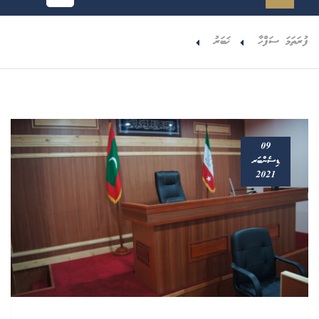
ފުރަތަމަ ސަފްހާ
ޚަބަރު
09
ޑިސެންބަރ
2021