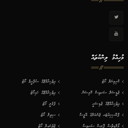
މުހިއްމު ލިންކުތައް
ކްރިމިނަލް ކޯޓު
ދިވެހިރާއްޖޭގެ ސުޕްރީމް ކޯޓު
ޖުޑީޝަލް ސަރވިސް ކޮމިޝަން
ދިވެހިރާއްޖޭގެ ހައިކޯޓު
ދިވެހިރާއްޖޭގެ ޖުޑިޝަރީ
ފެމެލީ ކޯޓު
ޕްރޮސިކިއުޓަރ ޖެނެރަލްގެ އޮފީސް
ސިވިލް ކޯޓު
މޯލްޑިވްސް ޕޮލިސް ސަރވިސް
ޖުވެނައިލް ކޯޓު