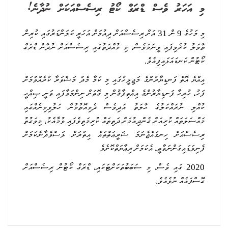
މި އަހަރު ވެސް ޑްރަގް ކޯޓު ރިސެސްއަކަށް ނުދާނެ!
މި މަހުގެ 9 ން 31 އަށް ރިސެސްއަށް ދިއުމަށް އަހަރީ ކަލަންޑަރުގައި ކުރިން
ތާވަލު ކުރެވިފައި ވީނަމަވެސް، މި މުއްދަތުގައި ރިސެސްއަށް ނުދާން ޑްރަގް
ކޯޓުން ކަނޑައަޅައިފިއެވެ.
އިއްޔެ އޮތް ފަނޑިޔާރުންގެ މަޖިލީހުގައި މި ކަމާ މެދު މަޝްވަރާ ކުރެއްވުމަށް
ފަހު، ހުރިހާ ފަނޑިޔާރުންގެ އިއްތިފާޤުން މި ގޮތަށް ނިންމަވާފައި ވަނީ ޞިއްޙީ
ކުއްލި ނުރައްކަލުގެ ޙާލަތު އަދިވެސް ދެމިއޮތުމުން ހަލުވިމިނެއްގައި
މައްސަލަތައް ކުރިއަށް ގެންދިއުމަށް ދަތިތައް ކުރިމަތިވެފައި ވުމާއެކު
،
މިވަގުތު
ރިސެސްއަށް ހިނގައްޖެނަމަ ޝަރީޢަތްތައް އިތުރަށް ލަސްވެދާނެކަމަށް
ފެނިވަޑައިގަންނަވާތީ، އެކަމަށް ރިޢާޔަތްކޮށެވެ
2020 ގައި ވެސް، މި ސަބަބުތަކަށްޓަކައި، ޑްރަގް ކޯޓުން ރިސެސްއަށް
ގޮސްފައެއް ނުވެއެވެ.