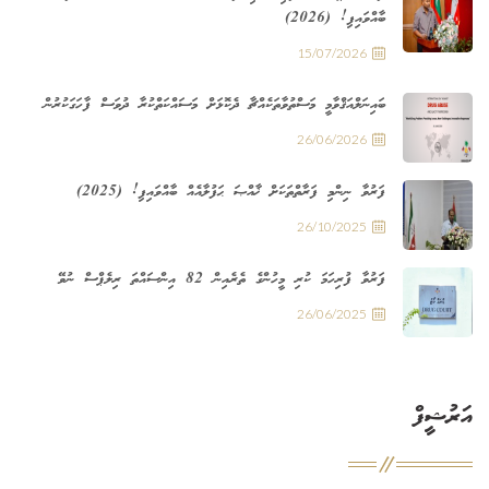
ބާއްވައިފި! (2026)
15/07/2026
ބައިނަލްއަޤްވާމީ މަސްތުވާތަކެއްޗާ ދެކޮޅަށް މަސައްކަތްކުރާ ދުވަސް ފާހަގަކުރުން
26/06/2026
ފަރުވާ ނިންމި ފަރާތްތަކަށް ޚާއްޞަ ޙަފުލާއެއް ބާއްވައިފި! (2025)
26/10/2025
ފަރުވާ ފުރިހަމަ ކުރި މީހުންގެ ތެރެއިން 82 އިންސައްތަ ރިލެޕްސް ނުވޭ
26/06/2025
އަރުޝީފް