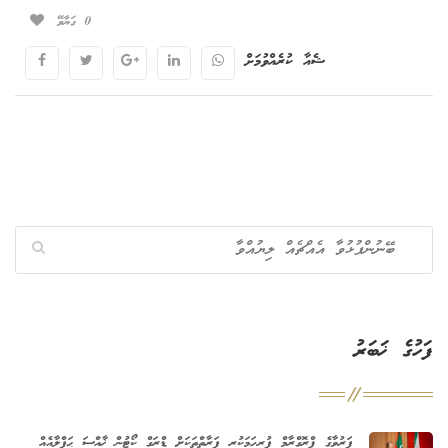
0
ގަޔާވޭ
ޝެއާ ކުރެއްވުމަށް
ފަހުގެ ޚަބަރު
ފަރުވާގެ ޕްރޮގްރާމް ފުރިހަމަކުރި ފަރާތްތަކަށް ޑްރަގް ކޯޓުން ޚާއްސަ ޙަފްލާއެއް