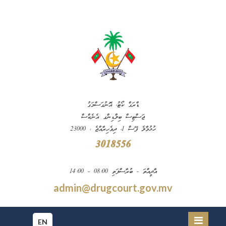
ޑްރަގް ކޯޓު، އޮނުގަސްމަގު
ޖަސްޓިސް ބިލްޑިންގ އެނެކްސް
ހުޅުމާލެ ފޭސް 1، ދިވެހިރާއްޖެ ، 23000
3018556
އާދީއްތަ - ބުރާސްފަތި 08:00 - 14:00
admin@drugcourt.gov.mv
EN