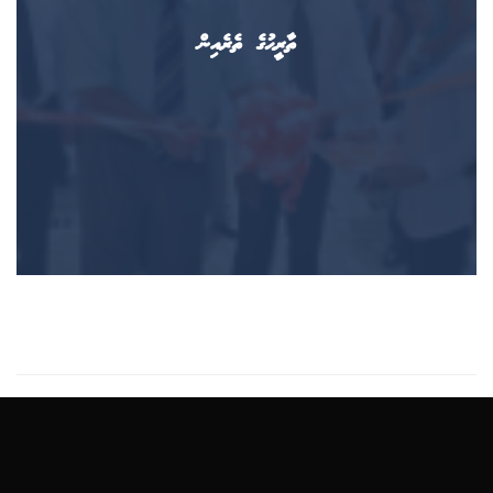
ތާރީޙުގެ ތެރެއިން