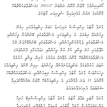
ހޯދައިދިނުމުގެ ގޮތުން ޤާނޫނު ނަންބަރު 2011/17 (މަސްތުވާތަކެއްޗާބެހޭ
ޤާނޫނު)ގެ ދަށުން އުފެދިފައިވާ ސުޕީރިއަރ ކޯޓެކެވެ.
ޑްރަގް ކޯޓުގެ އިޚްތިޞާޞް މައިގަނޑު ހަތަރު ގިންތިއެއްގައި ހިމެނޭ
މީހުންނަށް ލިބެއެވެ. އެ ގިންތިތަކަކީ، މަސްތުވާތަކެތި ބޭނުންކުރާ މީހުންނާއި،
މަސްތުވާތަކެތި ޕެޑްލްކުރާމީހުންނާއި، މަސްތުވާތަކެތި ބޭނުންކޮށްގެން އޭގެ
ނުފޫޒުގައި ހުރެ ޖިނާއީ ކުށް ކުރާ މީހުންނާއި (ވައްކަމާއި ފޭރުންފަދަ)،
މަސްތުވާތަކެއްޗާބެހޭ ޤާނޫނު ވުޖޫދަށް އައުމުގެ ކުރިން، ޖިނާއީ ޙުކުމެއް
ނުވަތަ ޙުކުމްތަކެއް ތަންފީޛުކުރަމުންދާ މީހުންނެވެ. މިއިން ކޮންމެ ގިންތިއެއްގެ
މީހަކަށްވެސް ޑްރަގް ކޯޓުގެ އިޚްތިޞާޞް ލިބިގެންދާނީ، މަސްތުވާތަކެއްޗާބެހޭ
ޤާނޫނުގެ 35 ވަނަ މާއްދާގައި އެ ގިންތިއަކާބެހޭ ގޮތުން ބަޔާންކޮށްފައިވާ
ޝަރުޠުތައް ފުރިހަމަވާނަމައެވެ.
ޑްރަގް ކޯޓަކީ ތަފާތު ކޯޓެވެ. ޑްރަގް ކޯޓުގެ އިޚްތިޞާޞްލިބޭ ހުރިހާ
މައްސަލައެއްވެސް ޑްރަގް ކޯޓުގައި ކުރިއަށް ގެންދެވޭނީ ކުރެވިފައިވާ