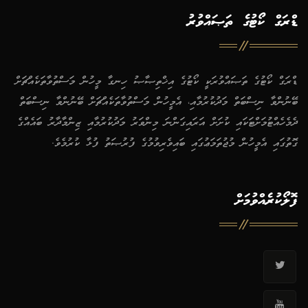
ޑްރަގް ކޯޓުގެ ތަޞައްވުރު
ޑްރަގް ކޯޓުގެ ތަޞައްވުރަކީ ކޯޓުގެ އިޚްތިޞާޞު ހިނގާ މީހުން މަސްތުވާތަކެއްޗަށް
ބޭނުންވާ ނިސްބަތް މަދުކުރުމާއި، އެމީހުން މަސްތުވާތަކެއްޗަށް ބޭނުންވާ ނިސްބަތް
ދެމެހެއްޓުމަށްޓަކައި ކުށަށް އަރައިގަންނަ މިންވަރު މަދުކުރުމާއި ޒިންމާދާރު ބައެއްގެ
ގޮތުގައި އެމީހުން މުޖުތަމަޢުގައި ބައިވެރިވުމުގެ ފުރުޞަތު ފުޅާ ކުރުމެވެ.
ފޮލޯކުރެއްވުމަށް