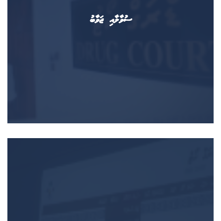
ސުވާލާއި ޖަވާބު