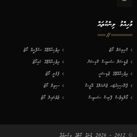
މުހިއްމު ލިންކުތައް
ކްރިމިނަލް ކޯޓު
ދިވެހިރާއްޖޭގެ ސުޕްރީމް ކޯޓު
ޖުޑީޝަލް ސަރވިސް ކޮމިޝަން
ދިވެހިރާއްޖޭގެ ހައިކޯޓު
ދިވެހިރާއްޖޭގެ ޖުޑިޝަރީ
ފެމެލީ ކޯޓު
ޕްރޮސިކިއުޓަރ ޖެނެރަލްގެ އޮފީސް
ސިވިލް ކޯޓު
މޯލްޑިވްސް ޕޮލިސް ސަރވިސް
ޖުވެނައިލް ކޯޓު
© 2012 - 2026 ޑުރަގު ކޯޓްގެ ފިކުރީމުދާ