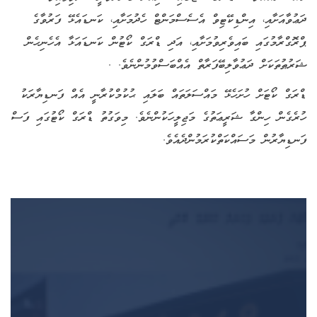
ދަޢުވާއަށާއި، އިންޑިކޭޓިވް އެސެސްމަންޓް ހެދުމަށާއި، ކަނޑައެޅޭ ފަރުވާގެ
ޕްރޮގްރާމުގައި ބައިވެރިވުމަށާއި، އަދި ޑްރަގް ކޯޓުން ކަނޑައަޅާ އެހެނިހެން
ޝަރުޠުތަކަށް ދަޢުވާލިބޭފަރާތް އެއްބަސްވުމުންނެވެ. .
ޑްރަގް ކޯޓަށް ހުށަހެޅޭ މައްސަލަތައް ބަލައި ޙުކުމްކުރާނީ އެއް ފަނޑިޔާރަކު
ހުރެގެން ހިންގާ ޝަރީޢަތުގެ މަޖިލީހަކުންނެވެ. މިވަގުތު ޑްރަގް ކޯޓުގައި ފަސް
ފަނޑިޔާރުން މަސައްކަތްކުރަމުންދެއެވެ.