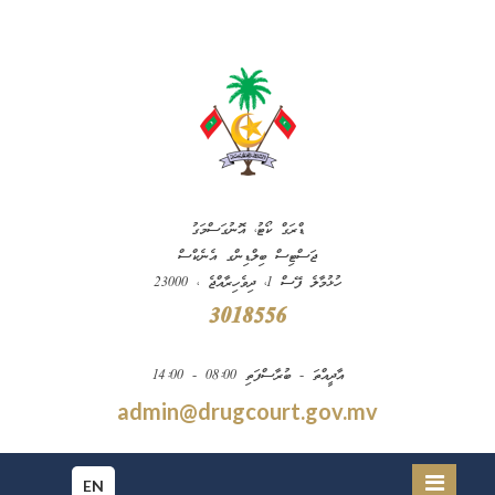
ޑްރަގް ކޯޓު، އޮނުގަސްމަގު
ޖަސްޓިސް ބިލްޑިންގ އެނެކްސް
ހުޅުމާލެ ފޭސް 1، ދިވެހިރާއްޖެ ، 23000
3018556
އާދީއްތަ - ބުރާސްފަތި 08:00 - 14:00
admin@drugcourt.gov.mv
EN