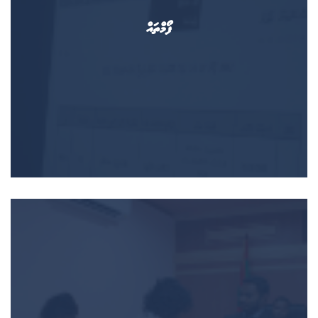
ފޯމްތައް