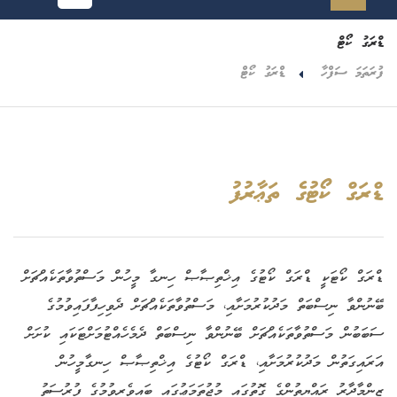
ޑްރަގު ކޯޓް
ފުރަތަމަ ސަފްހާ
ޑްރަގު ކޯޓް
ޑްރަގް ކޯޓުގެ ތަޢާރުފު
ޑްރަގް ކޯޓަކީ ޑްރަގް ކޯޓުގެ އިޚްތިޞާޞް ހިނގާ މީހުން މަސްތުވާތަކެއްޗަށް
ބޭނުންވާ ނިސްބަތް މަދުކުރުމަށާއި، މަސްތުވާތަކެއްޗަށް ދެވިހިފާފައިވުމުގެ
ސަބަބުން މަސްތުވާތަކެއްޗަށް ބޭނުންވާ ނިސްބަތް ދެމެހެއްޓުމަށްޓަކައި ކުށަށް
އަރައިގަތުން މަދުކުރުމަށާއި، ޑްރަގް ކޯޓުގެ އިޚްތިޞާޞް ހިނގާމީހުން
ޒިންމާދާރު ރައްޔިތުންގެ ގޮތުގައި މުޖުތަމަޢުގައި ބައިވެރިވުމުގެ ފުރުސަތު