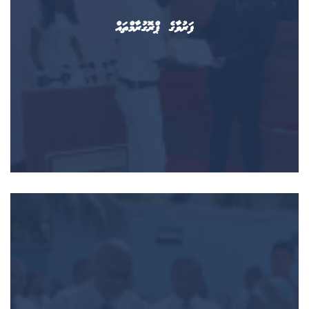
ފަރުވާގެ ޕްރޮގުރާމްތައް