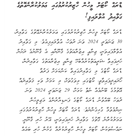
ޑްރަގް ކޯޓަށް މީހުން ހާޒިރުކުރުމުގައި ޢަމަލުކުރާނެގޮތުގެ
ގަވާއިދު އުވާލައިފި!
ޑްރަގް ކޯޓަށް މީހުން ހާޒިރުކުރުމުގައި ޢަމަލުކުރާނެގޮތުގެ ގަވާއިދު،
30 ޖަނަވަރީ 2024 ވަނަ ދުވަހު، އުވާލައިފިއެވެ. މި ގަވާއިދު
އުވާލާފައިވަނީ، ޖިނާއީ އިޖުރާއަތުގެ ޤާނޫނާއި އެ ޤާނޫނުގެ ދަށުން
ހެދިފައިވާ ޝަރީޢަތްކުރުމާބެހޭ ޖިނާއީ އިޖުރާއަތުގެ ގަވާއިދުން،
ޑްރަގް ކޯޓުގެ މި ގަވާއިދުގައިވާ ކަންކަމަށް ފަރުވާ
ހޯދައިދީފައިވާތީ، ކޯޓުގައި މިވަގުތަށް، މި ކަމަށް ވަކި ޤަވާޢިދެއް
އޮތުމުގެ ބޭނުމެއް ނެތް ކަމަށް، 29 ޖަނަވަރީ 2024 ވަނަ
ދުވަހު ބޭއްވުނު ޑްރަގް ކޯޓުގެ ފަނޑިޔާރުންގެ މަޖިލީހުން
ނިންމެވުމާ ގުޅިގެންނެވެ. ޑްރަގް ކޯޓަށް މީހުން ހާޒިރުކުރުމުގައި
ޢަމަލުކުރާނެ ގޮތުގެ ގަވާއިދު ހެދިފައިވަނީ، އޭރު ހުރި ޤާނޫނީ
ނައްޞުތަކުން، ކޯޓަށް މީހުން ހާޒިރުކުރުމާ ގުޅުން ހުރި ބައެއް