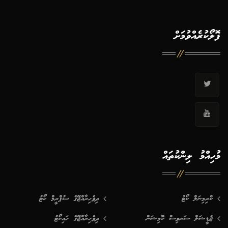
ފޮލޯކުރެއްވުމަށް
މުހިއްމު ލިންކުތައް
ކްރިމިނަލް ކޯޓު
ދިވެހިރާއްޖޭގެ ސުޕްރީމް ކޯޓު
ޖުޑީޝަލް ސަރވިސް ކޮމިޝަން
ދިވެހިރާއްޖޭގެ ހައިކޯޓު