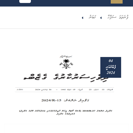
ފުރަތަމަ ސަފްހާ
ޚަބަރު
04
ފެބްރުއަރީ
2024