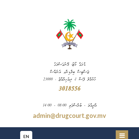
ޑްރަގް ކޯޓު، އޮނުގަސްމަގު
ޖަސްޓިސް ބިލްޑިންގ އެނެކްސް
ހުޅުމާލެ ފޭސް 1، ދިވެހިރާއްޖެ ، 23000
3018556
އާދީއްތަ - ބުރާސްފަތި 08:00 - 14:00
admin@drugcourt.gov.mv
EN