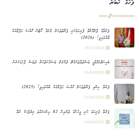
ފަހުގެ ޚަބަރު
ފަރުވާގެ ޕްރޮގްރާމް ފުރިހަމަކުރި ފަރާތްތަކަށް ޑްރަގް ކޯޓުން ޚާއްސަ ޙަފްލާއެއް
ބާއްވައިފި! (2026)
15/07/2026
ބައިނަލްއަޤްވާމީ މަސްތުވާތަކެއްޗާ ދެކޮޅަށް މަސައްކަތްކުރާ ދުވަސް ފާހަގަކުރުން
26/06/2026
ފަރުވާ ނިންމި ފަރާތްތަކަށް ޚާއްޞަ ޙަފުލާއެއް ބާއްވައިފި! (2025)
26/10/2025
ފަރުވާ ފުރިހަމަ ކުރި މީހުންގެ ތެރެއިން 82 އިންސައްތަ ރިލެޕްސް ނުވޭ
26/06/2025