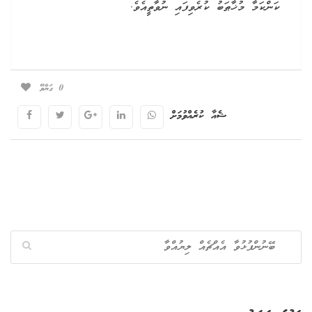
ކަންކަމާ މުޚާޠަބު ކުރެވިފައި ނުވާތީއެވެ.
0
ގަޔާވޭ
ޝެއާ ކުރެއްވުމަށް