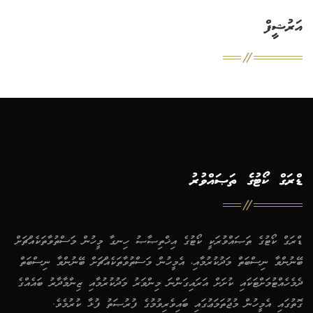
އަރުޝީފް
ޑްރަގް ކޯޓުގެ ތަޞައްވުރު
ޑްރަގް ކޯޓުގެ ތަޞައްވުރަކީ ކޯޓުގެ އިޚްތިޞާޞު ހިނގާ މީހުން މަސްތުވާތަކެއްޗަށް
ބޭނުންވާ ނިސްބަތް މަދުކުރުމާއި، އެމީހުން މަސްތުވާތަކެއްޗަށް ބޭނުންވާ ނިސްބަތް
ދެމެހެއްޓުމަށްޓަކައި ކުށަށް އަރައިގަންނަ މިންވަރު މަދުކުރުމާއި ޒިންމާދާރު ބައެއްގެ
ގޮތުގައި އެމީހުން މުޖުތަމަޢުގައި ބައިވެރިވުމުގެ ފުރުޞަތު ފުޅާ ކުރުމެވެ.