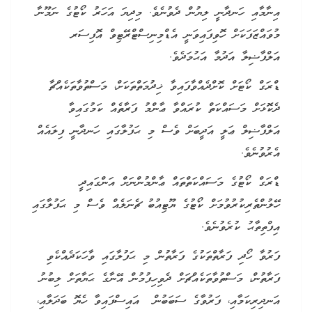
އިނާމާއި ހަނދާނީ ލިޔުން ދެވުނެވެ. މިދިޔަ އަހަރު ކޯޓުގެ ނަމޫނާ
މުވައްޒަފަކަށް ހޮވިފައިވަނީ އެޑްމިނިސްޓްރޭޓިވް އޮފިސަރ
އަލްފާޟިލާ އަދުމާ އަޙުމަދެވެ.
ޑްރަގް ކޯޓަށް ކޮށްދެއްވާފައިވާ ޚިދުމަތްތަކަށް، މަސްތުވާތަކެއްޗާ
ދެކޮޅަށް މަސައްކަތް ކުރައްވާ ޢާންމު ފަރާތެއް ކަމުގައިވާ
އަލްފާޟިލް ޢަލީ އަދީބަށް ވެސް މި ޙަފުލާގައި ހަނދާނީ ފިލައެއް
އެރުވުނެވެ.
ޑްރަގް ކޯޓުގެ މަސައްކަތްތައް ޢާންމުންނަށް އަންގައިދީ
ހޭލުންތެރިކުރުވުމަށް ކޯޓުގެ ޔޫޓިއުބު ޗެނަލެއް ވެސް މި ޙަފުލާގައި
އިފްތިތާޙު ކުރެވުނެވެ.
ފަރުވާ ހޯދި ފަރާތްތަކުގެ ފަރާތުން މި ޙަފުލާގައި ވާހަކަދެއްކެވި
ފަރާތުން، މަސްތުވާތަކެއްޗަށް ދެވިހިފުމުން އޭނާގެ ޙަޔާތަށް ލިބުނު
އަނދިރިކަމާއި، ފަރުވާގެ ސަބަބުން އައިސްފައިވާ ހެޔޮ ބަދަލާއި،