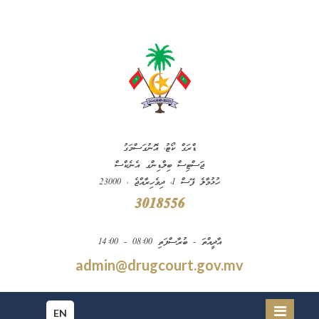
ޑްރަގް ކޯޓު، އޮނުގަސްމަގު
ޖަސްޓިސް ބިލްޑިންގ އެނެކްސް
ހުޅުމާލެ ފޭސް 1، ދިވެހިރާއްޖެ ، 23000
3018556
އާދީއްތަ - ބުރާސްފަތި 08:00 - 14:00
admin@drugcourt.gov.mv
EN