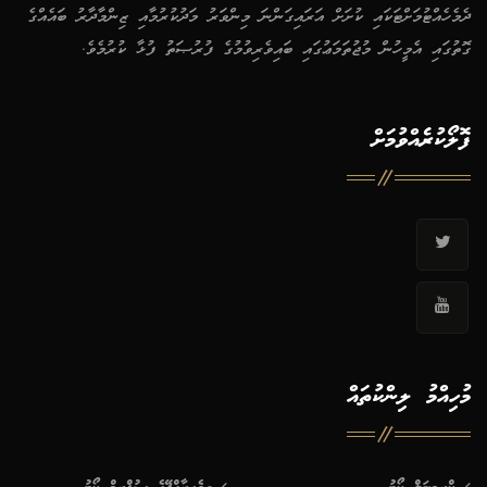
ދެމެހެއްޓުމަށްޓަކައި ކުށަށް އަރައިގަންނަ މިންވަރު މަދުކުރުމާއި ޒިންމާދާރު ބައެއްގެ
ގޮތުގައި އެމީހުން މުޖުތަމަޢުގައި ބައިވެރިވުމުގެ ފުރުޞަތު ފުޅާ ކުރުމެވެ.
ފޮލޯކުރެއްވުމަށް
މުހިއްމު ލިންކުތައް