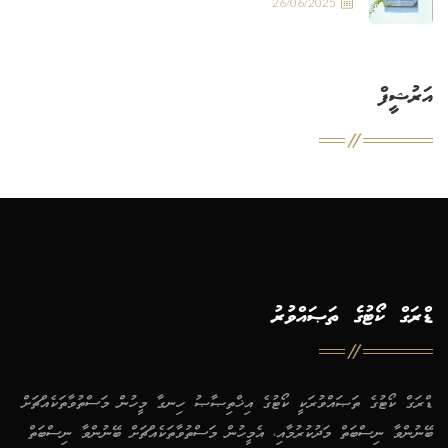
26/06/2025
އަރުޝީފް
ޑްރަގް ކޯޓުގެ ތަޞައްވުރު
ޑްރަގް ކޯޓުގެ ތަޞައްވުރަކީ ކޯޓުގެ އިޚްތިޞާޞު ހިނގާ މީހުން މަސްތުވާތަކެއްޗަށް
ބޭނުންވާ ނިސްބަތް މަދުކުރުމާއި، އެމީހުން މަސްތުވާތަކެއްޗަށް ބޭނުންވާ ނިސްބަތް