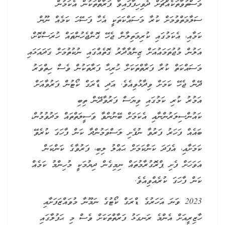
މަސްތުވާތަކެއްޗަށް ދެވިހިފާފައިވާ ފަރާތްތަކުން އެކަމުން
ސަލާމަތްވުމަށް ކުރާ މަސައްކަތަކީ އެހާ ފަސޭހަ ކަމެއް ނޫން
ކަމާއި، އެކަމުގައި ކުރިމަތިލާން ޖެހޭ ގޮންޖެހުންތައް ހުރަސްކޮށް،
އަލުން މުޖުތަމަޢުއަށް ޒިންމާދާރު ގޮތެއްގައި ނުކުތުމަށް ގަދައަޅައި
މަސައްކަތް ކުރާ ފަރާތްތަކަށް ހުރިހާ ފަރާތަކުން ވެސް ހިތްވަރު
ދޭން ޖެހޭ ކަމަށް ވިދާޅުވިއެވެ. އަދި ޑްރަގް ކޯޓުން ފަރުވާއަށް
އަމުރު ކުރި ކަމުގައި ވިޔަސް ފަރުވާދޭން ތިބި
ކައުންސިލަރުންނާއި އެކަމަށް ބޭނުންވާ ވަސީލަތްތައް މަދުވުމުން،
ބައެއް ފަހަރު ފަރުވާ ނުފެށި ލަސްވަމުންދާ ކަން ފާހަގަ ކުރެވޭ
ކަމަށާއި، އެފަދަ ކަންކަމަށް ޙައްލު ލިބި، ފަރުވާގެ ކަންކަން
އަވަހަށް ފެށި ޕްރޮގުރާމުތައް ނިމިގެން ދިޔުމަކީ މުހިންމު ކަމެއް
ކަން ފާހަގަ ކުރެއްވިއެވެ.
2023 ވަނަ އަހަރުގެ ޑްރަގް ކޯޓުގެ ނަމޫނާ މުވައްޒަފަށާއި
ހާޒިރީއަށް އެންމެ ރަނގަޅު ފަރާތްތަކަށް ވެސް މި ޙަފުލާގައި