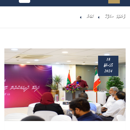
ފުރަތަމަ ސަފްހާ
ޚަބަރު
18
އޯގަސްޓް
2024