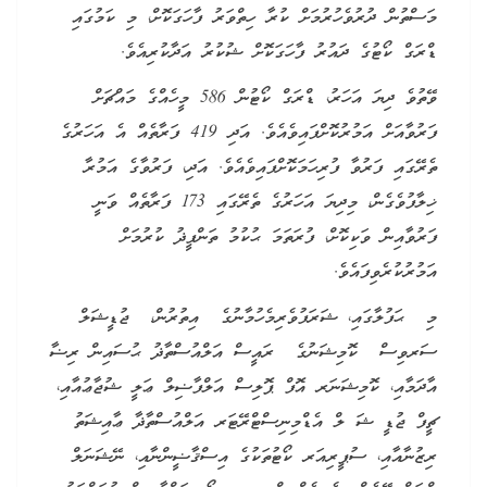
މަސްތުން ދުރުވެހުރުމަށް ކުރާ ހިތްވަރު ފާހަގަކޮށް، މި ކަމުގައި
ޑްރަގް ކޯޓުގެ ދައުރު ފާހަގަކޮށް ޝުކުރު އަދާކުރިއެވެ.
ވޭތުވެ ދިޔަ އަހަރު، ޑްރަގް ކޯޓުން 586 މީހެއްގެ މައްޗަށް
ފަރުވާއަށް އަމުރުކޮށްފައިވެއެވެ. އަދި 419 ފަރާތެއް އެ އަހަރުގެ
ތެރޭގައި ފަރުވާ ފުރިހަމަކޮށްފައިވެއެވެ. އަދި، ފަރުވާގެ އަމުރާ
ޚިލާފުވެގެން، މިދިޔަ އަހަރުގެ ތެރޭގައި 173 ފަރާތެއް ވަނީ
ފަރުވާއިން ވަކިކޮށް، ފުރަތަމަ ޙުކުމު ތަންފީޛު ކުރުމަށް
އަމުރުކުރެވިފައެވެ.
މި ޙަފުލާގައި، ޝަރަފުވެރިމެހުމާނުގެ އިތުރުން، ޖުޑީޝަލް
ސަރވިސް ކޮމިޝަނުގެ ރައީސް އަލްއުސްތާޛު ޙުސައިން ރިޟާ
އާދަމާއި، ކޮމިޝަނަރ އޮފް ޕޮލިސް އަލްފާޟިލް ޢަލީ ޝުޖާޢުއާއި،
ޗީފް ޖުޑީ ޝަ ލް އެޑްމިނިސްޓްރޭޓަރ އަލްއުސްތާޛާ ޢާއިޝަތު
ރިޒުނާއާއި، ސުޕީރިއަރ ކޯޓުތަކުގެ އިސްޤާޟީންނާއި، ނޭޝަނަލް