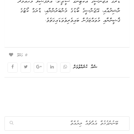
ޑްރަގް އޭޖެންސީގެ އެކްޓިންގ ސީ.އީ.އޯ. އަލްފާޟިލް މުޙައްމަދު
ރާޝިދުއާއި، އޭޖެންސީގެ ބޯޑުގެ މެންބަރުންނާއި، ޑްރަގް ކޯޓުގެ
ޤާޟީންނާއި މުވައްޒަފުން ބައިވެރިވެވަޑައިގަތެވެ.
0
ގަޔާވޭ
ޝެއާ ކުރެއްވުމަށް