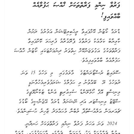
ފަރުވާ ނިންމި ފަރާތްތަކަށް ޚާއްޞަ ޙަފުލާއެއް
ބާއްވައިފި!
ޑްރަގް ކޯޓުން ކޮށްފައިވާ ރީހެބިލިޓޭޝަން އަމުރުގެ ދަށުން
ކާމިޔާބު ކަމާއެކު ފަރުވާގެ ޕްރޮގުރާމު ފުރިހަމަ ކޮށްފައިވާ
ފަރާތްތަކުގެ އަގުވަޒަންކޮށް ހިތްވަރު ދިނުމަށްޓަކައި ކޯޓުން ޚާއްޞަ
ޙަފުލާއެއް ބާއްވައިފިއެވެ.
ސޮލައިޓު ރެސްޓޯރަންޓުގެ މާލަމުގައި މި މަހުގެ 15 ވަނަ
ދުވަހުގެ ރޭ ބޭއްވުނު މި ޙަފުލާގެ ޝަރަފުވެރިމެހުމާނަކީ
މިނިސްޓީ އޮފް ހޯމްލޭންޑު ސެކިއުރިޓީ އެންޑް ޓެކްނޯލޮޖީގެ
ސްޓޭޓު މިނިސްޓަރ އަދި ނޭޝަނަލް ޑްރަގް އޭޖެންސީގެ ބޯޑުގެ
ޗެއަރމަން އަލްއުސްތާޛާ ލުބްނާ މުޙައްމަދު ޒާހިރު ޙުސައިންއެވެ.
2024 ވަނަ އަހަރު ފަރުވާ ނިންމި ފަރާތްތަކަށް ހަނދާނީ
ލިޔުން ދެއްވުމަށް ފަހު، އެކަމަނާ ދެއްކެވި ވާހަކަފުޅުގައި، ޑްރަގް