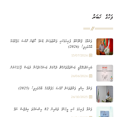
ފަހުގެ ޚަބަރު
ފަރުވާގެ ޕްރޮގްރާމް ފުރިހަމަކުރި ފަރާތްތަކަށް ޑްރަގް ކޯޓުން ޚާއްސަ ޙަފްލާއެއް
ބާއްވައިފި! (2026)
15/07/2026
ބައިނަލްއަޤްވާމީ މަސްތުވާތަކެއްޗާ ދެކޮޅަށް މަސައްކަތްކުރާ ދުވަސް ފާހަގަކުރުން
26/06/2026
ފަރުވާ ނިންމި ފަރާތްތަކަށް ޚާއްޞަ ޙަފުލާއެއް ބާއްވައިފި! (2025)
26/10/2025
ފަރުވާ ފުރިހަމަ ކުރި މީހުންގެ ތެރެއިން 82 އިންސައްތަ ރިލެޕްސް ނުވޭ