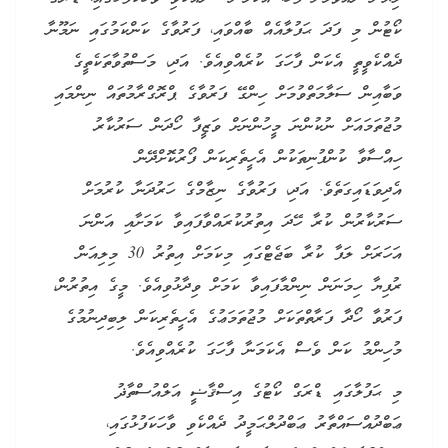
ކޯޓުން މި ފަދަ ޙަފުލާއެއް ބާއްވައި، ފަރުވާގެ ކަންކަމުގައި ނަމޫނާ
ދެއްކެވީތީ އެކަން ފާހަގަ ކުރެއްވިއެވެ. އަދި، މަސްތުވާތަކެތީގެ
ވަބާއިން ސަލާމަތްވުމަށް ހިންގޭ ފަރުވާގެ ޕްރޮގްރާމުތައް ނިންމައި
މުޖުތަމައަށް ނުކުންނަ މީހުންނަށް ވަޒީފާ ހޯދަން ސަރުކާރު
ހިއްސާވާ ކުންފުނިތަކުން އެހީތެރިކަން ފޯރުކޮށްދޭން
އެދިވަޑައިގަތެވެ. އަދި، ފަރުވާގެ ނިޒާމްގެ ހަރުދަނާ ކުރުމަށް
ސަރުކާރުން ކުރާ ހޭދަ އިތުރުކުރައްވާފައިވާ ކަމަށާއި އަންނަ
އަހަރަށް ލަފާ ކުރާ ބަޖެޓްގައި މިކަމަށް އިތުރު 30 މިލިއަން
ރުފިޔާ ހިމަނަން ނިންމާފައިވާ ކަމަށް ވިދާޅުވިއެވެ. މީގެ އިތުރުން،
ފަރުވާ ހޯދާ ފަރާތްތަކަށް މުޖުތަމަޢުގެ އެހީތެރިކަން ލިބިދިނުމުގެ
މުހިންމު ކަން ވެސް އެކަމަނާ ފާހަގަ ކުރެއްވިއެވެ.
މި ޙަފުލާގައި ޑްރަގް ކޯޓުގެ އިސްޤާޟީ އަލްއުސްތާޛު
ޢަބްދުއްސައްތާރު ޢަބްދުލްޙަމީދު ދެއްކެވި ވާހަކަފުޅުގައި،