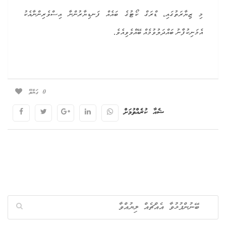
މި ޒިޔާރަތުގައި، ޑްރަގް ކޯޓުގެ ބައެއް ފަނޑިޔާރުންނާ އިސްވެރިންނާއެކު
އެމަނިކުފާނު ބައްދަލުވުމެއް ބޭއްވެވިއެވެ.
0
ގަޔާވޭ
ޝެއާ ކުރެއްވުމަށް