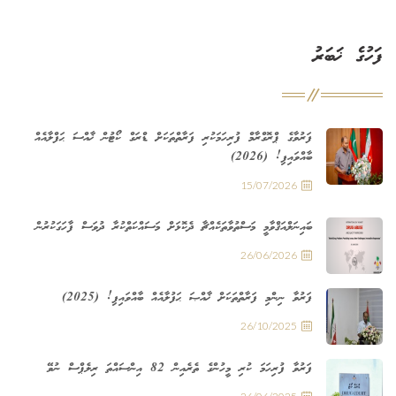
ފަހުގެ ޚަބަރު
ފަރުވާގެ ޕްރޮގްރާމް ފުރިހަމަކުރި ފަރާތްތަކަށް ޑްރަގް ކޯޓުން ޚާއްސަ ޙަފްލާއެއް
ބާއްވައިފި! (2026)
15/07/2026
ބައިނަލްއަޤްވާމީ މަސްތުވާތަކެއްޗާ ދެކޮޅަށް މަސައްކަތްކުރާ ދުވަސް ފާހަގަކުރުން
26/06/2026
ފަރުވާ ނިންމި ފަރާތްތަކަށް ޚާއްޞަ ޙަފުލާއެއް ބާއްވައިފި! (2025)
26/10/2025
ފަރުވާ ފުރިހަމަ ކުރި މީހުންގެ ތެރެއިން 82 އިންސައްތަ ރިލެޕްސް ނުވޭ