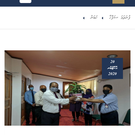
ފުރަތަމަ ސަފްހާ
ޚަބަރު
20
އޮކްޓޫބާރ
2020