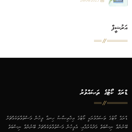
26/06/2025
އަރުޝީފް
ޑްރަގް ކޯޓުގެ ތަޞައްވުރު
ޑްރަގް ކޯޓުގެ ތަޞައްވުރަކީ ކޯޓުގެ އިޚްތިޞާޞު ހިނގާ މީހުން މަސްތުވާތަކެއްޗަށް
ބޭނުންވާ ނިސްބަތް މަދުކުރުމާއި، އެމީހުން މަސްތުވާތަކެއްޗަށް ބޭނުންވާ ނިސްބަތް