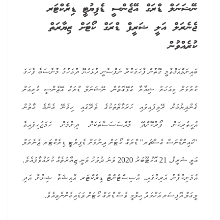
ނޭޝަނަލް ޑްރަގް އޭޖެންސީ ޑެޕިޔުޓީ ޑިރެކްޓަރ
ޖެނެރަލް އަލީ ޝަރީފް ޑްރަގް ކޯޓަށް ޒިޔާރަތް
ކުރެއްވުން
ބައިނަލްއަޤްވާމީ ގޮތުން ފާހަގަކުރާ ނަފްސާނީ ދުޅަހެޔޮ ދުވަހުގެ މުނާސަބާ ފާހަގަ
ކުރުމަށް މިއަހަރު ޝިއާރާ ގުޅޭގޮތުން، ނޭޝަނަލް ޑްރަގް އޭޖެންސީ ކުރިއަށް
ގެންދިޔުމަށް ރޭވިފައިވައި ހަރަކާތްތަކުގެ ތެރޭގައި ހިމެނޭ އެންމެ ގާތުން
އެހީތެރިކަން ފޯރުކޮށްދޭ މުއްސަސަސާތަކަށް ދިނުމަށް ހަމަޖެހިފައިވާ
"ކައިންޑްނަސް ގެސްޗަރ" ޑްރަގް ކޯޓަށް ދިނުމަށް ޑެޕިޔުޓީ ޑިރެކްޓަރ ޖެނެރަލް
އަލީ ޝަރީފް، 21 އޮކްޓޫބަރު 2020 ވަނަ ދުވަހު ވަނީ ޒިޔާރަތެއް ކުރައްވާފައެވެ.
އެމަނިކުފާނު އަރިހުގައި، އެސިސްޓެންޓް ޑިރެކްޓަރ ޢާއިޝަތު ޝިޔުނާ އަދި
ލީގަލް އޮފިސަރ އަހްމަދު ޙިލްމީ ވެސް ޑްރަގް ކޯޓަށް ވަޑައިގެންނެވިއެވެ.