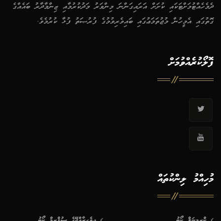
ދެމެހެއްޓުމަށްޓަކައި ކުށަށް އަރައިގަންނަ މިންވަރު މަދުކުރުމާއި ޒިންމާދާރު ބައެއްގެ
ގޮތުގައި އެމީހުން މުޖުތަމަޢުގައި ބައިވެރިވުމުގެ ފުރުޞަތު ފުޅާ ކުރުމެވެ.
ފޮލޯކުރެއްވުމަށް
މުހިއްމު ލިންކުތައް
ކްރިމިނަލް ކޯޓު
ދިވެހިރާއްޖޭގެ ސުޕްރީމް ކޯޓު