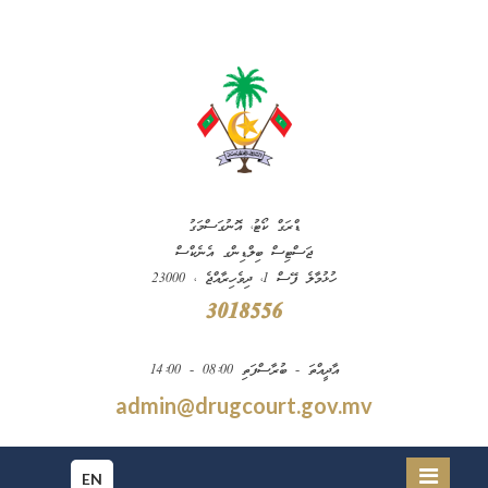
ޑްރަގް ކޯޓު، އޮނުގަސްމަގު
ޖަސްޓިސް ބިލްޑިންގ އެނެކްސް
ހުޅުމާލެ ފޭސް 1، ދިވެހިރާއްޖެ ، 23000
3018556
އާދީއްތަ - ބުރާސްފަތި 08:00 - 14:00
admin@drugcourt.gov.mv
EN