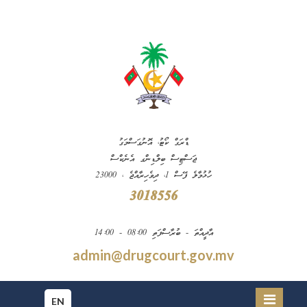
ޑްރަގް ކޯޓު، އޮނުގަސްމަގު
ޖަސްޓިސް ބިލްޑިންގ އެނެކްސް
ހުޅުމާލެ ފޭސް 1، ދިވެހިރާއްޖެ ، 23000
3018556
އާދީއްތަ - ބުރާސްފަތި 08:00 - 14:00
admin@drugcourt.gov.mv
EN