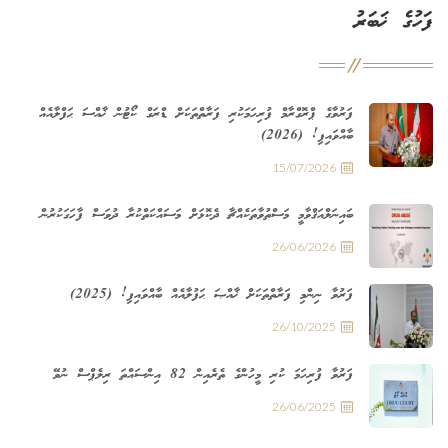
ފަހުގެ ޚަބަރު
ފަރުވާގެ ޕްރޮގްރާމް ފުރިހަމަކުރި ފަރާތްތަކަށް ޑްރަގް ކޯޓުން ޚާއްސަ ޙަފްލާއެއް
ބާއްވައިފި! (2026)
15/07/2026
ބައިނަލްއަޤްވާމީ މަސްތުވާތަކެއްޗާ ދެކޮޅަށް މަސައްކަތްކުރާ ދުވަސް ފާހަގަކުރުން
26/06/2026
ފަރުވާ ނިންމި ފަރާތްތަކަށް ޚާއްޞަ ޙަފުލާއެއް ބާއްވައިފި! (2025)
26/10/2025
ފަރުވާ ފުރިހަމަ ކުރި މީހުންގެ ތެރެއިން 82 އިންސައްތަ ރިލެޕްސް ނުވޭ
26/06/2025