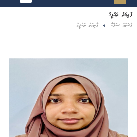
ފާޠިމަތު ތައުފީގު
ފުރަތަމަ ސަފްހާ
ފާޠިމަތު ތައުފީގު