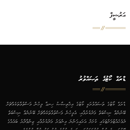
އަރުޝީފް
ޑްރަގް ކޯޓުގެ ތަޞައްވުރު
ޑްރަގް ކޯޓުގެ ތަޞައްވުރަކީ ކޯޓުގެ އިޚްތިޞާޞު ހިނގާ މީހުން މަސްތުވާތަކެއްޗަށް
ބޭނުންވާ ނިސްބަތް މަދުކުރުމާއި، އެމީހުން މަސްތުވާތަކެއްޗަށް ބޭނުންވާ ނިސްބަތް
ދެމެހެއްޓުމަށްޓަކައި ކުށަށް އަރައިގަންނަ މިންވަރު މަދުކުރުމާއި ޒިންމާދާރު ބައެއްގެ