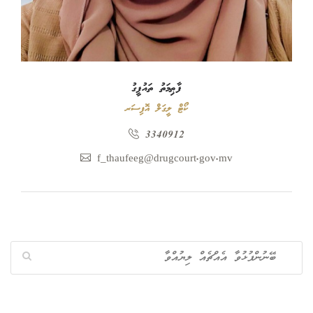
ފާޠިމަތު ތައުފީގު
ކޯޓް ލީގަލް އޮފިސަރ
3340912
f_thaufeeg@drugcourt.gov.mv