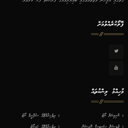
ގޮތުގައި އެމީހުން މުޖުތަމަޢުގައި ބައިވެރިވުމުގެ ފުރުޞަތު ފުޅާ ކުރުމެވެ.
ފޮލޯކުރެއްވުމަށް
މުހިއްމު ލިންކުތައް
ކްރިމިނަލް ކޯޓު
ދިވެހިރާއްޖޭގެ ސުޕްރީމް ކޯޓު
ޖުޑީޝަލް ސަރވިސް ކޮމިޝަން
ދިވެހިރާއްޖޭގެ ހައިކޯޓު