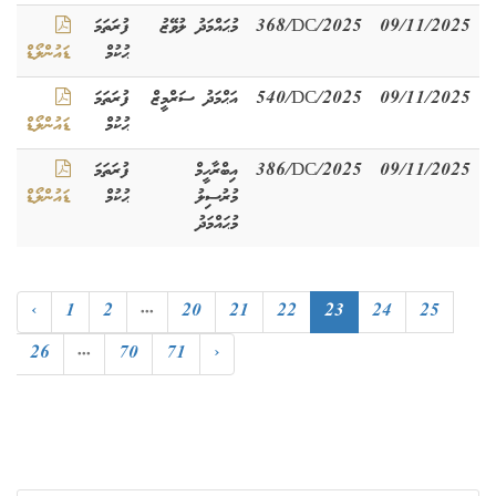
09/11/2025
368/DC/2025
މުޙައްމަދު ލުވޭޒު
ފުރަތަމަ
ޙުކުމް
ޑައުންލޯޑް
09/11/2025
540/DC/2025
އަޙްމަދު ސަރްމީޒް
ފުރަތަމަ
ޙުކުމް
ޑައުންލޯޑް
09/11/2025
386/DC/2025
އިބްރާހީމް
ފުރަތަމަ
މުރުސިލު
ޙުކުމް
ޑައުންލޯޑް
މުޙައްމަދު
‹
1
2
...
20
21
22
23
24
25
26
...
70
71
›