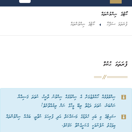
ކޯޓުގެ ނިންމުންތައް
ފުރަތަމަ ސަފްހާ
ކޯޓުގެ ނިންމުންތައް
ފުރަތަމަ ޙުކުމް
ނިންމެވުމެއް ހޯއްދެވުމަށް އެ ނިންމުމެއް ނިންމުނު ތާރީޚު، ނުވަތަ ޤަޟިއްޔާ
ނަންބަރު، ނުވަތަ ދަޢުވާ ލިބޭ މީހާގެ ނަން ލިޔުއްވާށެވެ!
ސައިޓުގެ މި ބައި ހެދުމުގެ މަސައްކަތް އަދި ފުރިހަމަ ނުވާތީ، ބައެއް ނިންމުންތައް
މިވަގުތު ނުފެނުމަކީ އެކަށީގެންވާ ކަމެކެވެ.