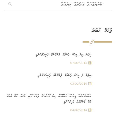
ފަހުގެ ޚަބަރު
އިތުރު ތިން މީހަކު ފަރުވާގެ ޕްރޮގްރާމް ފުރިހަމަކޮށްފި
07/02/2014
އިތުރު ދެ މީހަކު ފަރުވާގެ ޕްރޮގްރާމް ފުރިހަމަކޮށްފި
05/02/2014
ހައްޔަރުކުރެވޭ މީހުންގެ މަޢުލޫމާތު ހިއްސާކުރުމަށް ފުލުހުންނާއި ޑްރަގް ކޯޓާ ދެމެދު
ވެބް ޕޯޓަލްއެއް ގާއިމުކޮށްފި
04/02/2014