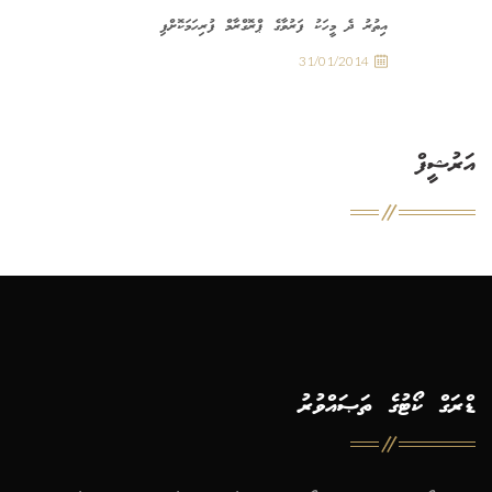
އިތުރު ދެ މީހަކު ފަރުވާގެ ޕްރޮގްރާމް ފުރިހަމަކޮށްފި
31/01/2014
އަރުޝީފް
ޑްރަގް ކޯޓުގެ ތަޞައްވުރު