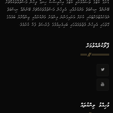
ޑްރަގް ކޯޓުގެ ތަޞައްވުރަކީ ކޯޓުގެ އިޚްތިޞާޞު ހިނގާ މީހުން މަސްތުވާތަކެއްޗަށް
ބޭނުންވާ ނިސްބަތް މަދުކުރުމާއި، އެމީހުން މަސްތުވާތަކެއްޗަށް ބޭނުންވާ ނިސްބަތް
ދެމެހެއްޓުމަށްޓަކައި ކުށަށް އަރައިގަންނަ މިންވަރު މަދުކުރުމާއި ޒިންމާދާރު ބައެއްގެ
ގޮތުގައި އެމީހުން މުޖުތަމަޢުގައި ބައިވެރިވުމުގެ ފުރުޞަތު ފުޅާ ކުރުމެވެ.
ފޮލޯކުރެއްވުމަށް
މުހިއްމު ލިންކުތައް